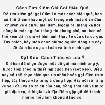
Cách Tìm Kiếm Gái Gọi Hiệu Quả
Để tìm kiếm gái gọi Cẩm Lệ một cách hiệu quả, bạn
có thể tham khảo một số trang web hoặc diễn đàn
chuyên về dịch vụ mại dâm. Ngoài ra, mạng xã hội
cũng là một nguồn thông tin phong phú, nơi bạn có
thể xem đánh giá và hình ảnh thực tế của các cô gái.
Tuy nhiên, hãy luôn chọn những nguồn đáng tin cậy
để đảm bảo sự an toàn và tính minh bạch.
Đặt Kèo: Cách Thức và Lưu Ý
Khi bạn đã chọn được một cô gái mà mình ưng ý,
bước tiếp theo là thiết lập cuộc hẹn (set kèo). Điều
này có thể thực hiện qua tin nhắn hoặc gọi điện trực
tiếp, tùy thuộc vào từng trường hợp. Hãy nói rõ ràng
về yêu cầu và sở thích của bạn, đồng thời hỏi về mức
giá dịch vụ, thời gian và địa điểm gặp gỡ để tránh
những hiểu lầm không đáng có.