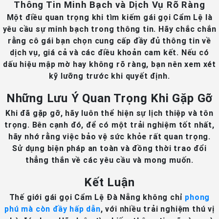
Thông Tin Minh Bạch và Dịch Vụ Rõ Ràng
Một điều quan trọng khi tìm kiếm gái gọi Cẩm Lệ là
yêu cầu sự minh bạch trong thông tin. Hãy chắc chắn
rằng cô gái bạn chọn cung cấp đầy đủ thông tin về
dịch vụ, giá cả và các điều khoản cam kết. Nếu có
dấu hiệu mập mờ hay không rõ ràng, bạn nên xem xét
kỹ lưỡng trước khi quyết định.
Những Lưu Ý Quan Trọng Khi Gặp Gỡ
Khi đã gặp gỡ, hãy luôn thể hiện sự lịch thiệp và tôn
trọng. Bên cạnh đó, để có một trải nghiệm tốt nhất,
hãy nhớ rằng việc bảo vệ sức khỏe rất quan trọng.
Sử dụng biện pháp an toàn và đồng thời trao đổi
thẳng thắn về các yêu cầu và mong muốn.
Kết Luận
Thế giới gái gọi Cẩm Lệ Đà Nẵng không chỉ
phong
phú mà còn đầy hấp dẫn
, với nhiều trải nghiệm thú vị