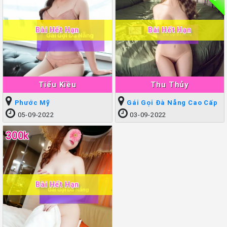
Bài Hết Hạn
Bài Hết Hạn
Tiểu Kiều
Thu Thủy
Phước Mỹ
Gái Gọi Đà Nẵng Cao Cấp
05-09-2022
03-09-2022
300k
Bài Hết Hạn