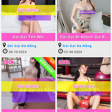
Bài Hết Hạn
Gái Gọi Yến Nhi
Gái Gọi Đi Khách Giá Rẽ
Đà Nẵng Chất Lượng
Gái Gọi Đà Nẵng
Gái Gọi Đà Nẵng
28-10-2024
23-04-2024
KIỂM ĐỊNH
VIP
600k
600k
Bài Hết Hạn
Bài Hết Hạn