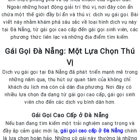
Ngoài những hoạt động giải trí thú vị, nơi đây còn ẩn
chứa một thế giới đầy bí ẩn và thú vị: dịch vụ gái gọi. Bài
viết này nhằm khám phá sâu sắc về loại hình dịch vụ này
tại Đà Nẵng, từ gái gọi cao cấp đến gái gọi sinh viên, các
phương thức liên lạc và những địa điểm tìm kiếm.
Gái Gọi Đà Nẵng: Một Lựa Chọn Thú
Vị
Dịch vụ gái gọi tại Đà Nẵng đã phát triển mạnh mẽ trong
những năm qua, thu hút sự quan tâm của không chỉ
khách du lịch mà còn cả dân địa phương. Nơi đây có
nhiều lựa chọn đa dạng từ gái gọi cao cấp, gái gọi sinh
viên cho đến các dịch vụ bình dân hơn.
Gái Gọi Cao Cấp ở Đà Nẵng
Nếu bạn đang tìm kiếm một trải nghiệm sang trọng và
đầy ắp cảm giác mới lạ,
gái gọi cao cấp ở Đà Nẵng
chính
là lựa chọn hoàn hảo. Những cô gái này thường là những