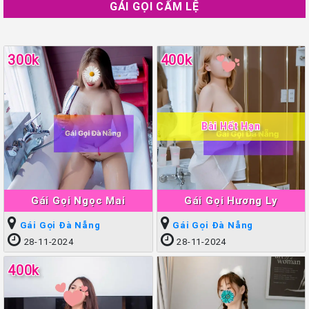
GÁI GỌI CẨM LỆ
300k
400k
Bài Hết Hạn
Gái Gọi Ngọc Mai
Gái Gọi Hương Ly
Gái Gọi Đà Nẵng
Gái Gọi Đà Nẵng
28-11-2024
28-11-2024
400k