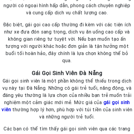
người có ngoại hình hấp dẫn, phong cách chuyên nghiệp
và cung cấp dịch vụ chất lượng cao.
Đặc biệt, gái gọi cao cấp thường đi kèm với các tiện ích
như xe đưa đón sang trọng, dịch vụ ăn uống cao cấp và
không gian riêng tư tuyệt vời. Nếu bạn muốn tạo ấn
tượng với người khác hoặc đơn giản là tận hưởng một
buổi tối hoàn hảo, đây chính là lựa chọn không thể bỏ
qua.
Gái Gọi Sinh Viên Đà Nẵng
Gái gọi sinh viên là một phần không thể thiếu trong dịch
vụ này tại Đà Nẵng. Những cô gái trẻ tuổi, năng động, và
đáng yêu thường là lựa chọn của nhiều bạn trẻ muốn trải
nghiệm một cảm giác mới mẻ. Mức giá của
gái gọi sinh
viên
thường hợp lý hơn, phù hợp với túi tiền của sinh viên
và những người trẻ tuổi.
Các bạn có thể tìm thấy gái gọi sinh viên qua các trang