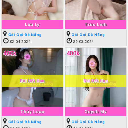
Lưu Ly
Trúc Linh
Gái Gọi Đà Nẵng
Gái Gọi Đà Nẵng
02-04-2024
29-03-2024
400k
400k
Bài Hết Hạn
Bài Hết Hạn
Thúy Loan
Quỳnh My
Gái Gọi Đà Nẵng
Gái Gọi Đà Nẵng