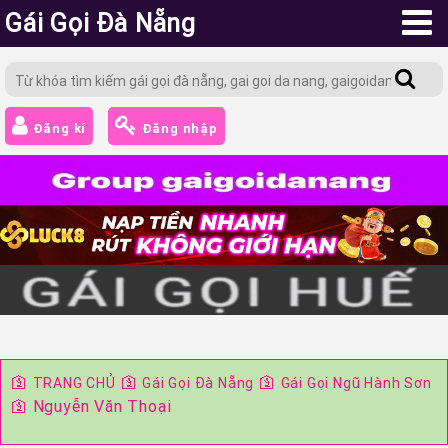
Gái Gọi Đà Nẵng
Đăng kí
Đăng nhập
🛐
🛐
🛐
TRANG CHỦ
Gái Gọi Đà Nẵng
Gái Gọi Ngũ Hành Sơn
🛐
Nguyễn Văn Thoại