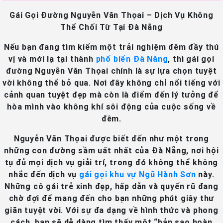
Gái Gọi Đường Nguyễn Văn Thọai – Dịch Vụ Không
Thể Chối Từ Tại Đà Nẵng
Nếu bạn đang tìm kiếm một trải nghiệm đêm đầy thú
vị và mới lạ tại thành
phố biển Đà Nẵng
, thì gái gọi
đường Nguyễn Văn Thọai chính là sự lựa chọn tuyệt
vời không thể bỏ qua. Nơi đây không chỉ nổi tiếng với
cảnh quan tuyệt đẹp mà còn là điểm đến lý tưởng để
hòa mình vào không khí sôi động của cuộc sống về
đêm.
Nguyễn Văn Thọai được biết đến như một trong
những con đường sầm uất nhất của Đà Nẵng, nơi hội
tụ đủ mọi dịch vụ giải trí, trong đó không thể không
nhắc đến dịch vụ
gái gọi khu vự Ngũ Hành Sơn
này.
Những cô gái trẻ xinh đẹp, hấp dẫn và quyến rũ đang
chờ đợi để mang đến cho bạn những phút giây thư
giãn tuyệt vời. Với sự đa dạng về hình thức và phong
cách, bạn sẽ dễ dàng tìm thấy một “bản sao hoàn