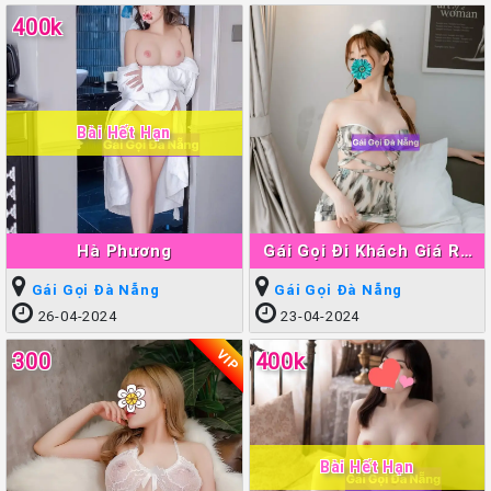
400k
Bài Hết Hạn
Hà Phương
Gái Gọi Đi Khách Giá Rẽ
Đà Nẵng Chất Lượng
Gái Gọi Đà Nẵng
Gái Gọi Đà Nẵng
26-04-2024
23-04-2024
VIP
300
400k
Bài Hết Hạn