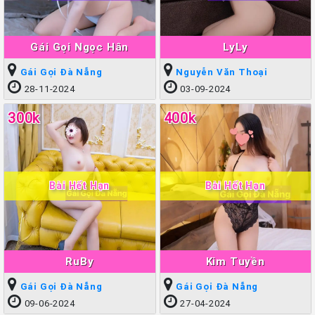
Gái Gọi Ngọc Hân
LyLy
Gái Gọi Đà Nẵng
Nguyễn Văn Thoại
28-11-2024
03-09-2024
300k
400k
Bài Hết Hạn
Bài Hết Hạn
RuBy
Kim Tuyền
Gái Gọi Đà Nẵng
Gái Gọi Đà Nẵng
09-06-2024
27-04-2024