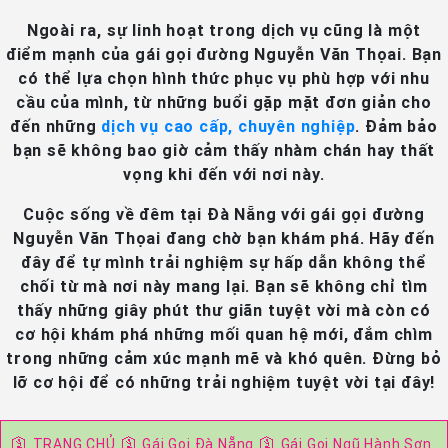
Ngoài ra, sự linh hoạt trong dịch vụ cũng là một
điểm mạnh của gái gọi đường Nguyễn Văn Thọai. Bạn
có thể lựa chọn hình thức phục vụ phù hợp với nhu
cầu của mình, từ những buổi gặp mặt đơn giản cho
đến những
dịch vụ cao cấp, chuyên nghiệp
. Đảm bảo
bạn sẽ không bao giờ cảm thấy nhàm chán hay thất
vọng khi đến với nơi này.
Cuộc sống về đêm tại Đà Nẵng với gái gọi đường
Nguyễn Văn Thọai đang chờ bạn khám phá. Hãy đến
đây để tự mình trải nghiệm sự hấp dẫn không thể
chối từ mà nơi này mang lại. Bạn sẽ không chỉ tìm
thấy những giây phút thư giãn tuyệt vời mà còn có
cơ hội khám phá những mối quan hệ mới, đắm chìm
trong những cảm xúc mạnh mẽ và khó quên. Đừng bỏ
lỡ cơ hội để có những trải nghiệm tuyệt vời tại đây!
🛐
🛐
🛐
TRANG CHỦ
Gái Gọi Đà Nẵng
Gái Gọi Ngũ Hành Sơn