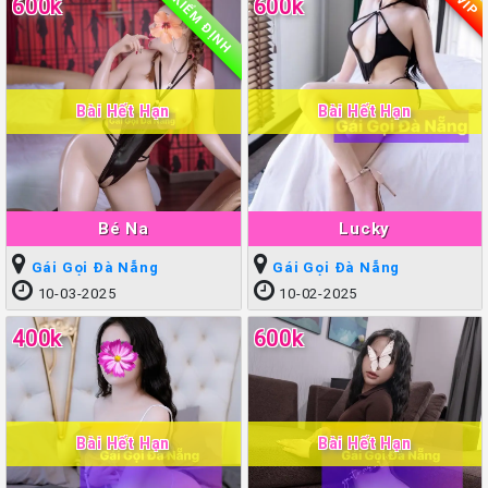
KIỂM ĐỊNH
VIP
600k
600k
Bài Hết Hạn
Bài Hết Hạn
Bé Na
Lucky
Gái Gọi Đà Nẵng
Gái Gọi Đà Nẵng
10-03-2025
10-02-2025
400k
600k
Bài Hết Hạn
Bài Hết Hạn