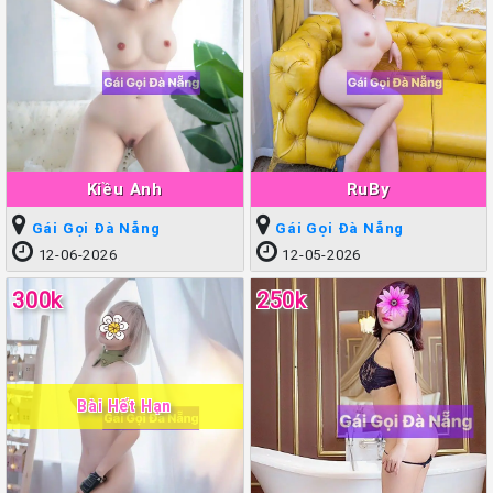
Kiều Anh
RuBy
Gái Gọi Đà Nẵng
Gái Gọi Đà Nẵng
12-06-2026
12-05-2026
300k
250k
Bài Hết Hạn