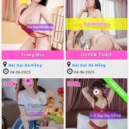
Bài Hết Hạn
Trang Miu
HUYỀN THẢO
Gái Gọi Đà Nẵng
Gái Gọi Đà Nẵng
04-06-2025
04-06-2025
KIỂM ĐỊNH
300k
300k