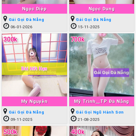
Ngọc Diệp
Ngọc Dung
Gái Gọi Đà Nẵng
Gái Gọi Đà Nẵng
06-01-2026
15-11-2025
300k
700k
Bài Hết Hạn
My Nguyễn
Mỹ Trinh__TP Đà Nẵng
Gái Gọi Đà Nẵng
Gái Gọi Ngũ Hành Sơn
09-11-2025
21-08-2025
500k
400k