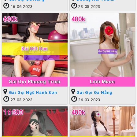
16-06-2023
23-05-2023
600k
400k
Bài Hết Hạn
Gái Gọi Phương Trinh
Linh Moon
Gái Gọi Ngũ Hành Sơn
Gái Gọi Đà Nẵng
27-03-2023
26-03-2023
1tr500
400k