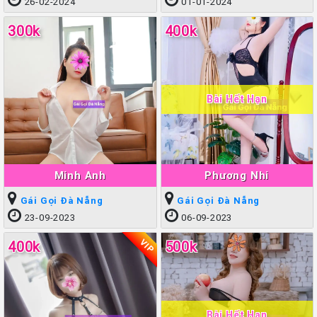
26-02-2024
01-01-2024
300k
400k
Bài Hết Hạn
Minh Anh
Phương Nhi
Gái Gọi Đà Nẵng
Gái Gọi Đà Nẵng
23-09-2023
06-09-2023
VIP
400k
500k
Bài Hết Hạn