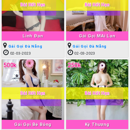
Bài Hết Hạn
Bài Hết Hạn
Linh Đan
Gái Gọi MAi Lan
Gái Gọi Đà Nẵng
Gái Gọi Đà Nẵng
02-03-2023
02-03-2023
500k
250k
Bài Hết Hạn
Bài Hết Hạn
Gái Gọi Bé Bông
Kỳ Thương