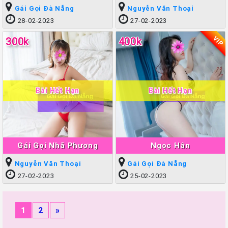
Gái Gọi Đà Nẵng
Nguyễn Văn Thoại
28-02-2023
27-02-2023
VIP
300k
400k
Bài Hết Hạn
Bài Hết Hạn
Gái Gọi Nhã Phương
Ngọc Hân
Nguyễn Văn Thoại
Gái Gọi Đà Nẵng
27-02-2023
25-02-2023
1
2
»