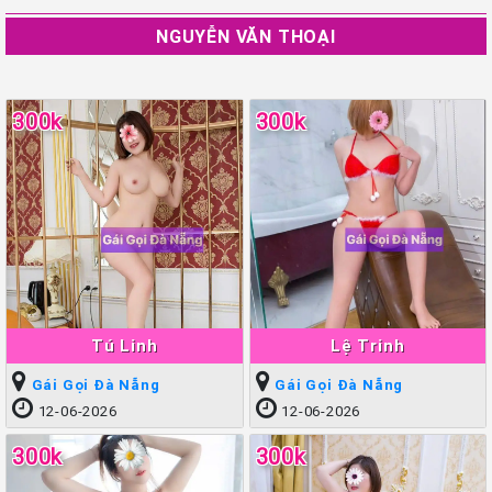
NGUYỄN VĂN THOẠI
300k
300k
Tú Linh
Lệ Trinh
Gái Gọi Đà Nẵng
Gái Gọi Đà Nẵng
12-06-2026
12-06-2026
300k
300k