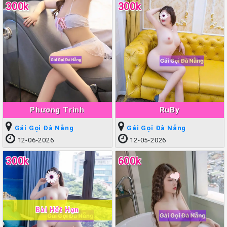
300k
300k
Phương Trinh
RuBy
Gái Gọi Đà Nẵng
Gái Gọi Đà Nẵng
12-06-2026
12-05-2026
300k
600k
Bài Hết Hạn