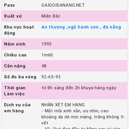
Pass
GAIGOIDANANG.NET
Xuất xứ
Miền Bắc
Khu vực hoạt
An thượng ,ngũ hành sơn , đà nẵng
động
Năm sinh
1995
Chiều cao
1m60
Cân nặng
48
Số đo ba vòng
92-65-93
Thời gian
từ 8h sáng đến 2h khuya hàng ngày
Làm việc
Dịch vụ của
NHẬN XÉT EM HÀNG
em hàng
- Mặt mũi xinh xắn, ưu nhìn, cao
khoảng da dẻ mịn màng, trắng không tì
vết
- V1: Quá đẹp đầu ty hồng rực vú vừa