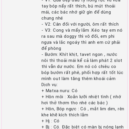
tay bóp nẩy rất thích, bú mút thoải
mái, các bác nhớ giữ gìn để dùng
chung nhé
- V2: Cân đối với người, ôm rất thích
- V3: Cong và mẩy lắm .Kéo tay em nó
ra sau mà doggy thì vô đối, em phi
ngựa và lắc ngoáy thì anh em cứ phải
để phòng
- Bướm: Khít khịt, tavet ngon , nước
nôi thì thoải mái kể cả làm phát 2 slot
thì vẫn dư nước. Em nó có chiêu co
bóp bướm rất phê, phối hợp rất tốt lúc
mình out làm tăng thêm khoái cảm
Dịch vụ:
+ Matxa nuru: Có
+ Hôn môi : Xoắn lưỡi nhiệt tình ( nhớ
hơi thở thơm tho nhé các bác )
+ Hôn, Bóp ngực : Có , mắt lim dim, rên
khe khẽ kích thích lắm
+ Hj : Có
+ Bj : Có. Đặc biệt có màn bj nóng lạnh