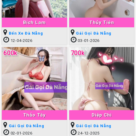
Bích Lam
Thủy Tiên
Bến Xe Đà Nẵng
Gái Gọi Đà Nẵng
12-04-2026
03-01-2026
600k
700k
Thảo Tây
Diệp Chi
Gái Gọi Đà Nẵng
Gái Gọi Đà Nẵng
02-01-2026
24-12-2025