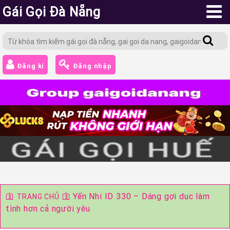
Gái Gọi Đà Nẵng
Đăng kí
Đăng nhập
🛐
🛐
Yến Nhi ID 330 – Dáng gợi dục làm
TRANG CHỦ
tình hơn cả người yêu