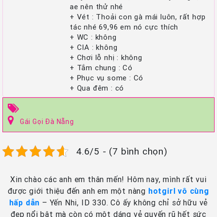
ae nên thử nhé
+ Vét : Thoải con gà mái luôn, rất hợp
tác nhé 69,96 em nó cực thích
+ WC : không
+ CIA : không
+ Chơi lỗ nhị : không
+ Tắm chung : Có
+ Phục vụ some : Có
+ Qua đêm : có
Gái Gọi Đà Nẵng
4.6/5 - (7 bình chọn)
Xin chào các anh em thân mến! Hôm nay, mình rất vui
được giới thiệu đến anh em một nàng
hotgirl vô cùng
hấp dẫn
– Yến Nhi, ID 330. Cô ấy không chỉ sở hữu vẻ
đẹp nổi bật mà còn có một dáng vẻ quyến rũ hết sức