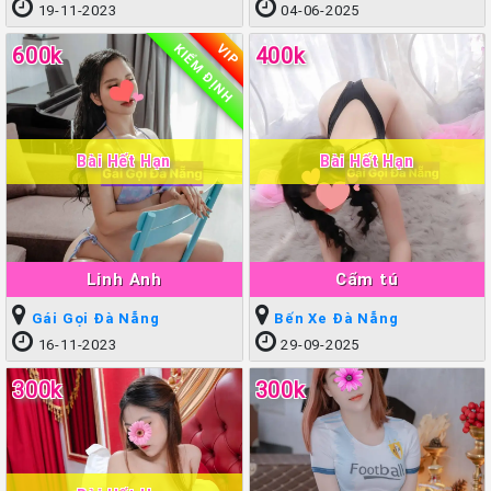
19-11-2023
04-06-2025
KIỂM ĐỊNH
VIP
600k
400k
Bài Hết Hạn
Bài Hết Hạn
Linh Anh
Cẩm tú
Gái Gọi Đà Nẵng
Bến Xe Đà Nẵng
16-11-2023
29-09-2025
300k
300k