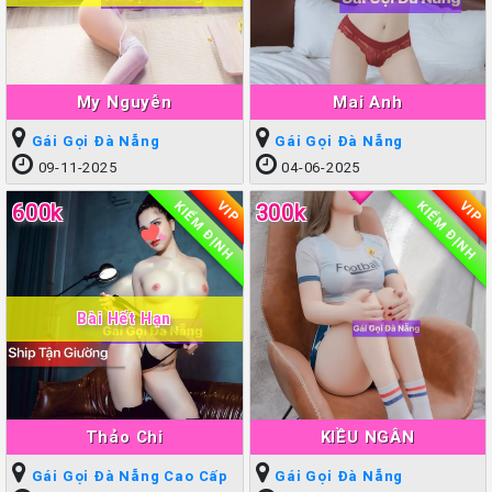
My Nguyễn
Mai Anh
Gái Gọi Đà Nẵng
Gái Gọi Đà Nẵng
09-11-2025
04-06-2025
KIỂM ĐỊNH
KIỂM ĐỊNH
VIP
VIP
600k
300k
Bài Hết Hạn
Thảo Chi
KIỀU NGÂN
Gái Gọi Đà Nẵng Cao Cấp
Gái Gọi Đà Nẵng