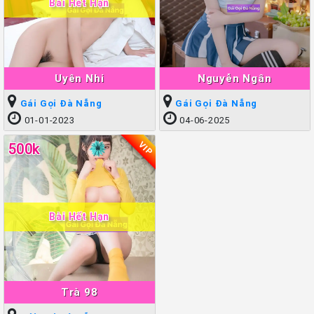
Bài Hết Hạn
Uyên Nhi
Nguyễn Ngân
Gái Gọi Đà Nẵng
Gái Gọi Đà Nẵng
01-01-2023
04-06-2025
VIP
500k
Bài Hết Hạn
Trà 98