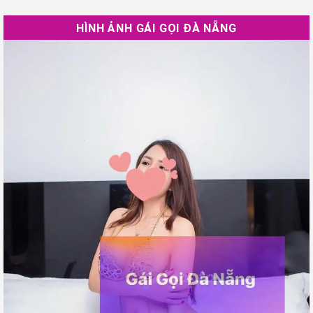
HÌNH ẢNH GÁI GỌI ĐÀ NẴNG