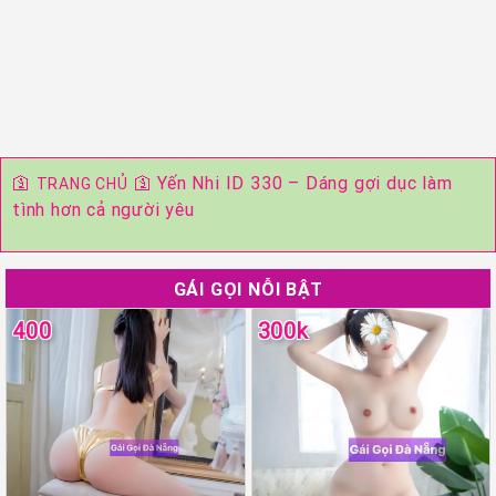
🛐
🛐
Yến Nhi ID 330 – Dáng gợi dục làm
TRANG CHỦ
tình hơn cả người yêu
GÁI GỌI NỖI BẬT
400
300k