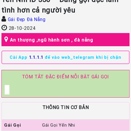
tình hơn cả người yêu
Gái Đẹp Đà Nẵng
28-10-2024
An thượng ,ngũ hành sơn , đà nẵng
Cài App
1.1.1.1
để vào web_telegram khi bị chặn
TÓM TẮT ĐẶC ĐIỂM NỖI BẬT GÁI GỌI
THÔNG TIN CƠ BẢN
Gái Gọi
Gái Gọi Yến Nhi