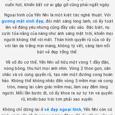
cuốn hút, khiến bất cứ ai gặp gỡ cũng phải ngất ngây.
Ngoại hình của Yến Nhi là một kiệt tác nghệ thuật. Với
gương mặt xinh đẹp
, đôi mắt sáng long lanh, cô ấy toát
lên vẻ đáng yêu nhưng cũng đầy sắc sảo. Đặc biệt, nụ
cười tỏa nắng của nàng như ánh sáng mặt trời, khiến mọi
người không thể rời mắt. Thân hình quyến rũ của cô ấy
với làn da trắng mịn màng, không tỳ vết, càng làm nổi
bật vẻ đẹp tổng thể.
Về số đo cơ thể, Yến Nhi sở hữu một vòng 1 đầy đặn,
nóng bỏng, thu hút mọi ánh nhìn. Vòng 2 thon gọn, săn
chắc và vô cùng quyến rũ, tạo nên một đường cong hoàn
hảo. Không thể không nhắc đến vòng 3 mềm mại và cong
tròn, mang lại cảm giác mềm mại, làm say đắm lòng
người. Mỗi lần bước đi, cô ấy khoe ra sự tự tin và quyến
rũ, khiến bao trái tim phải xao xuyến.
Không chỉ dừng lại ở
vẻ đẹp ngoại hình
, Yến Nhi còn có