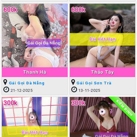
600k
600k
Bài Hết Hạn
Thanh Hà
Thảo Tây
Gái Gọi Đà Nẵng
Gái Gọi Sơn Trà
21-12-2025
13-11-2025
KIỂM ĐỊNH
300k
300k
Bài Hết Hạn