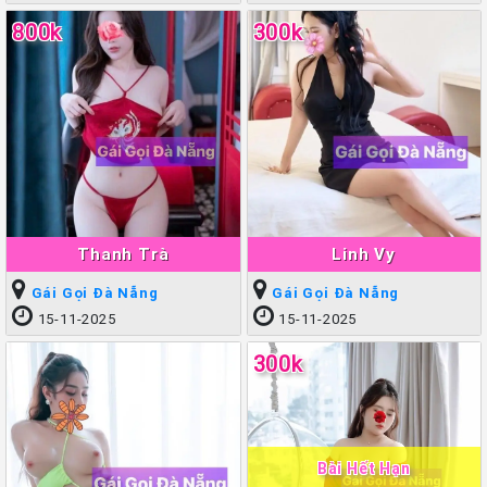
800k
300k
Thanh Trà
Linh Vy
Gái Gọi Đà Nẵng
Gái Gọi Đà Nẵng
15-11-2025
15-11-2025
300k
Bài Hết Hạn