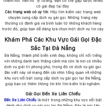
thành nơi “hẹn hò” lý tưởng. Bạn có thể gặp được nhiều
cô gái đẹp tại đây.
Các trang web có uy tín
: Hãy tìm kiếm các trang web
chuyên cung cấp dịch vụ gái gọi. Những trang này
thường có đánh giá và bình luận từ những khách hàng
trước đó, giúp bạn dễ dàng lựa chọn một dịch vụ tin cậy.
Khám Phá Các Khu Vực Gái Gọi Đặc
Sắc Tại Đà Nẵng
Đà Nẵng, thành phố biển xinh đẹp, không chỉ nổi tiếng
với những danh lam thắng cảnh mà còn là nơi có nhiều
dịch vụ giải trí phong phú, trong đó có dịch vụ gái gọi.
Bài viết này sẽ mang đến cái nhìn tổng quan về những
khu vực nổi bật cung cấp dịch vụ gái gọi tại Đà Nẵng,
giúp bạn có thêm thông tin khi tìm kiếm trải nghiệm.
Gái Gọi Bến Xe Liên Chiểu
Bến Xe Liên Chiểu
là một trong những khu vực nổi bật
dành cho dịch vụ gái gọi tại Đà Nẵng. Đây là nơi tập