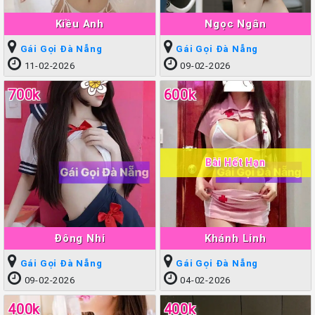
Kiều Anh
Ngọc Ngân
Gái Gọi Đà Nẵng
Gái Gọi Đà Nẵng
11-02-2026
09-02-2026
700k
600k
Bài Hết Hạn
Đông Nhi
Khánh Linh
Gái Gọi Đà Nẵng
Gái Gọi Đà Nẵng
09-02-2026
04-02-2026
400k
400k