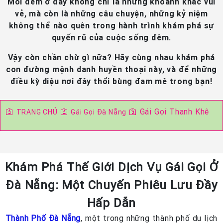
Mỗi đêm ở đây không chỉ là những khoảnh khắc vui
vẻ, mà còn là những câu chuyện, những kỷ niệm
không thể nào quên trong hành trình khám phá sự
quyến rũ của cuộc sống đêm.
Vậy còn chần chừ gì nữa? Hãy cùng nhau khám phá
con đường mệnh danh huyền thoại này, và để những
điều kỳ diệu nơi đây thổi bùng đam mê trong bạn!
🛐
🛐
🛐
Gái Gọi Thanh Khê
TRANG CHỦ
Gái Gọi Đà Nẵng
Khám Phá Thế Giới Dịch Vụ Gái Gọi Ở
Đà Nẵng: Một Chuyến Phiêu Lưu Đầy
Hấp Dẫn
Thành Phố Đà Nẵng
, một trong những thành phố du lịch