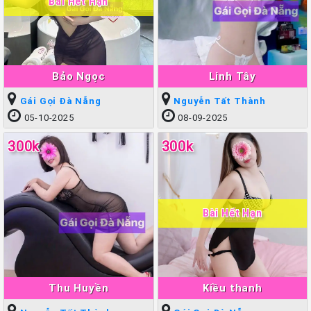
Bài Hết Hạn
Bảo Ngọc
Linh Tây
Gái Gọi Đà Nẵng
Nguyễn Tất Thành
05-10-2025
08-09-2025
300k
300k
Bài Hết Hạn
Thu Huyền
Kiều thanh