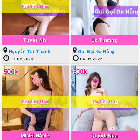
Bài Hết Hạn
Tuyết Nhi
Út Thương
Nguyễn Tất Thành
Gái Gọi Đà Nẵng
17-06-2025
04-06-2025
500k
500k
Bài Hết Hạn
Bài Hết Hạn
MINH HẰNG
Quỳnh Nga