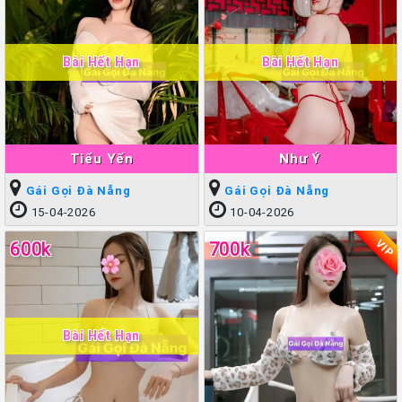
Bài Hết Hạn
Bài Hết Hạn
Tiểu Yến
Như Ý
Gái Gọi Đà Nẵng
Gái Gọi Đà Nẵng
15-04-2026
10-04-2026
VIP
600k
700k
Bài Hết Hạn