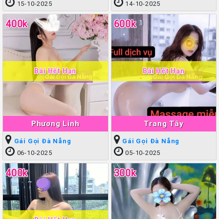
15-10-2025
14-10-2025
400k
600k
Bài Hết Hạn
Bài Hết Hạn
Phương Linh
Trang Tây
Gái Gọi Đà Nẵng
Gái Gọi Đà Nẵng
06-10-2025
05-10-2025
400k
300k