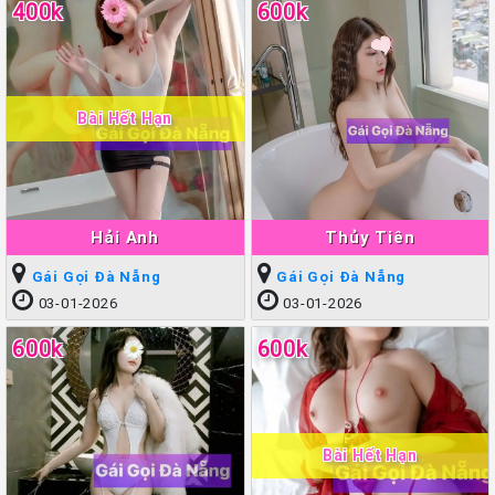
400k
600k
Bài Hết Hạn
Hải Anh
Thủy Tiên
Gái Gọi Đà Nẵng
Gái Gọi Đà Nẵng
03-01-2026
03-01-2026
600k
600k
Bài Hết Hạn