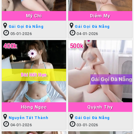
Mỹ Chi
Diễm My
Gái Gọi Đà Nẵng
Gái Gọi Đà Nẵng
05-01-2026
04-01-2026
400k
500k
Bài Hết Hạn
Hồng Ngọc
Quỳnh Thy
Nguyễn Tất Thành
Gái Gọi Đà Nẵng
04-01-2026
03-01-2026