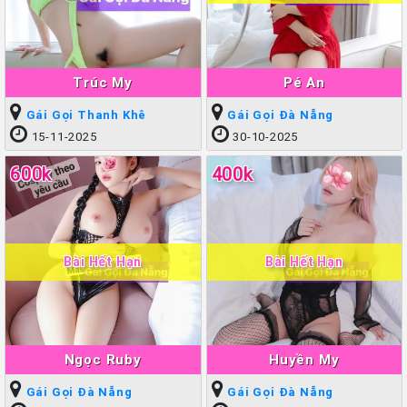
Trúc My
Pé An
Gái Gọi Thanh Khê
Gái Gọi Đà Nẵng
15-11-2025
30-10-2025
600k
400k
Bài Hết Hạn
Bài Hết Hạn
Ngọc Ruby
Huyền My
Gái Gọi Đà Nẵng
Gái Gọi Đà Nẵng