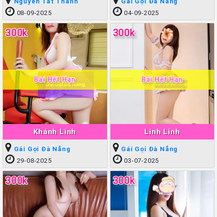
Nguyễn Tất Thành
Gái Gọi Đà Nẵng
08-09-2025
04-09-2025
300k
300k
Bài Hết Hạn
Bài Hết Hạn
Khánh Linh
Linh Linh
Gái Gọi Đà Nẵng
Gái Gọi Đà Nẵng
29-08-2025
03-07-2025
300k
300k