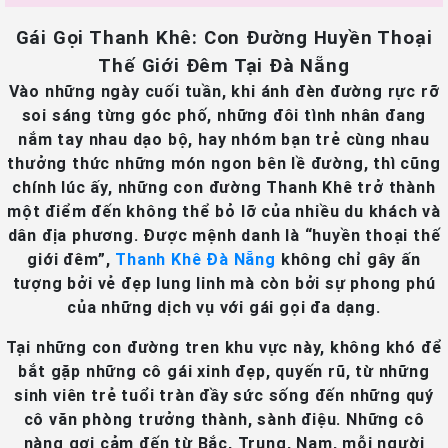
Gái Gọi Thanh Khê: Con Đường Huyền Thoại
Thế Giới Đêm Tại Đà Nẵng
Vào những ngày cuối tuần, khi ánh đèn đường rực rỡ
soi sáng từng góc phố, những đôi tình nhân đang
nắm tay nhau dạo bộ, hay nhóm bạn trẻ cùng nhau
thưởng thức những món ngon bên lề đường, thì cũng
chính lúc ấy, những con đường Thanh Khê trở thành
một điểm đến không thể bỏ lỡ của nhiều du khách và
dân địa phương. Được mệnh danh là “huyền thoại thế
giới đêm”,
Thanh Khê Đà Nẵng
không chỉ gây ấn
tượng bởi vẻ đẹp lung linh mà còn bởi sự phong phú
của những dịch vụ với gái gọi đa dạng.
Tại những con đường tren khu vực này, không khó để
bắt gặp những cô gái xinh đẹp, quyến rũ, từ những
sinh viên trẻ tuổi tràn đầy sức sống đến những quý
cô văn phòng trưởng thành, sành điệu. Những cô
nàng gợi cảm đến từ Bắc, Trung, Nam, mỗi người