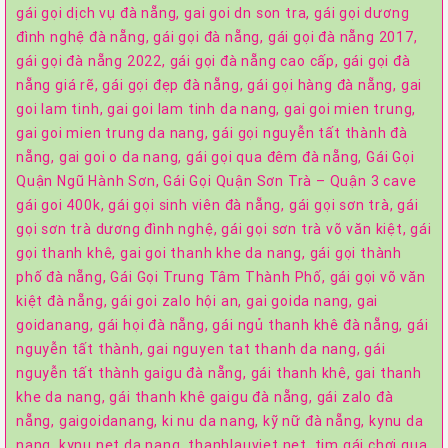
gái gọi dịch vụ đà nẵng,
gai goi dn son tra,
gái gọi dương
đình nghệ đà nẵng,
gái gọi đà nẵng,
gái gọi đà nẵng 2017,
gái gọi đà nẵng 2022,
gái gọi đà nẵng cao cấp,
gái gọi đà
nẵng giá rẽ,
gái gọi đẹp đà nẵng,
gái gọi hàng đà nẵng,
gai
goi lam tinh,
gai goi lam tinh da nang,
gai goi mien trung,
gai goi mien trung da nang,
gái gọi nguyễn tất thành đà
nẵng,
gai goi o da nang,
gái gọi qua đêm đà nẵng,
Gái Gọi
Quận Ngũ Hành Sơn,
Gái Gọi Quận Sơn Trà – Quận 3 cave
gái goi 400k,
gái gọi sinh viên đà nẵng,
gái gọi sơn trà,
gái
gọi sơn trà dương đình nghệ,
gái gọi sơn trà võ văn kiệt,
gái
gọi thanh khê,
gai goi thanh khe da nang,
gái gọi thành
phố đà nẵng,
Gái Gọi Trung Tâm Thành Phố,
gái gọi võ văn
kiệt đà nẵng,
gái goi zalo hội an,
gai goida nang,
gai
goidanang,
gái họi đà nẵng,
gái ngủ thanh khê đà nẵng,
gái
nguyễn tất thành,
gai nguyen tat thanh da nang,
gái
nguyễn tất thành gaigu đà nẵng,
gái thanh khê,
gai thanh
khe da nang,
gái thanh khê gaigu đà nẵng,
gái zalo đà
nẵng,
gaigoidanang,
ki nu da nang,
kỹ nữ đà nẵng,
kynu da
nang,
kynu net da nang,
thanhlauviet net,
tim gái chơi qua