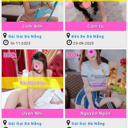
Linh Anh
Cẩm tú
Gái Gọi Đà Nẵng
Bến Xe Đà Nẵng
16-11-2023
29-09-2025
300k
300k
Bài Hết Hạn
Uyên Nhi
Nguyễn Ngân
Gái Gọi Đà Nẵng
Gái Gọi Đà Nẵng