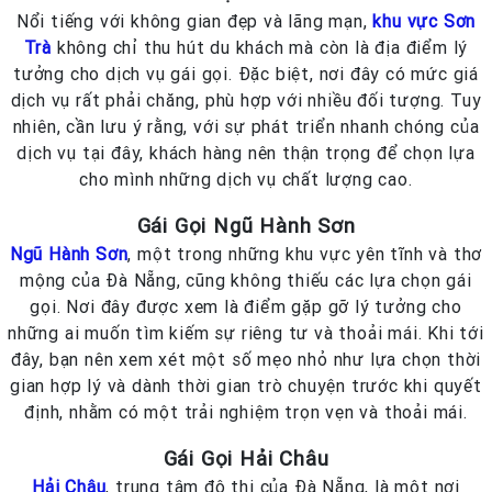
Nổi tiếng với không gian đẹp và lãng mạn,
khu vực Sơn
Trà
không chỉ thu hút du khách mà còn là địa điểm lý
tưởng cho dịch vụ gái gọi. Đặc biệt, nơi đây có mức giá
dịch vụ rất phải chăng, phù hợp với nhiều đối tượng. Tuy
nhiên, cần lưu ý rằng, với sự phát triển nhanh chóng của
dịch vụ tại đây, khách hàng nên thận trọng để chọn lựa
cho mình những dịch vụ chất lượng cao.
Gái Gọi Ngũ Hành Sơn
Ngũ Hành Sơn
, một trong những khu vực yên tĩnh và thơ
mộng của Đà Nẵng, cũng không thiếu các lựa chọn gái
gọi. Nơi đây được xem là điểm gặp gỡ lý tưởng cho
những ai muốn tìm kiếm sự riêng tư và thoải mái. Khi tới
đây, bạn nên xem xét một số mẹo nhỏ như lựa chọn thời
gian hợp lý và dành thời gian trò chuyện trước khi quyết
định, nhằm có một trải nghiệm trọn vẹn và thoải mái.
Gái Gọi Hải Châu
Hải Châu
, trung tâm đô thị của Đà Nẵng, là một nơi