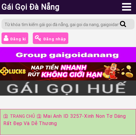
Gái Gọi Đà Nẵng
Đăng kí
Đăng nhập
🛐
🛐
Mai Anh ID 3257-Xinh Non Tơ Dáng
TRANG CHỦ
Rất Đẹp Và Dễ Thương