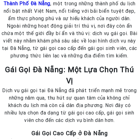
Thành Phố Đà Nẵng
, một trong những thành phố du lịch
nổi bật nhất Việt Nam, nổi tiếng với bãi biển tuyệt đẹp,
ẩm thực phong phú và sự hiếu khách của người dân.
Ngoài những hoạt động giải trí thú vị, nơi đây còn ẩn
chứa một thế giới đầy bí ẩn và thú vị: dịch vụ gái gọi. Bài
viết này nhằm khám phá sâu sắc về loại hình dịch vụ này
tại Đà Nẵng, từ gái gọi cao cấp đến gái gọi sinh viên, các
phương thức liên lạc và những địa điểm tìm kiếm.
Gái Gọi Đà Nẵng: Một Lựa Chọn Thú
Vị
Dịch vụ gái gọi tại Đà Nẵng đã phát triển mạnh mẽ trong
những năm qua, thu hút sự quan tâm của không chỉ
khách du lịch mà còn cả dân địa phương. Nơi đây có
nhiều lựa chọn đa dạng từ gái gọi cao cấp, gái gọi sinh
viên cho đến các dịch vụ bình dân hơn.
Gái Gọi Cao Cấp ở Đà Nẵng