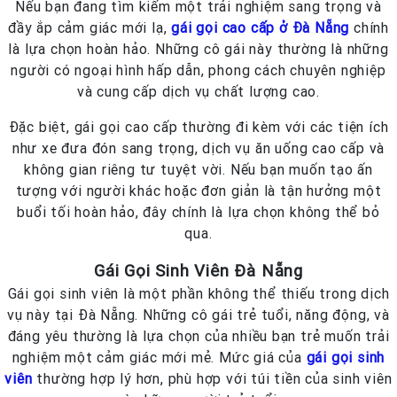
Nếu bạn đang tìm kiếm một trải nghiệm sang trọng và
đầy ắp cảm giác mới lạ,
gái gọi cao cấp ở Đà Nẵng
chính
là lựa chọn hoàn hảo. Những cô gái này thường là những
người có ngoại hình hấp dẫn, phong cách chuyên nghiệp
và cung cấp dịch vụ chất lượng cao.
Đặc biệt, gái gọi cao cấp thường đi kèm với các tiện ích
như xe đưa đón sang trọng, dịch vụ ăn uống cao cấp và
không gian riêng tư tuyệt vời. Nếu bạn muốn tạo ấn
tượng với người khác hoặc đơn giản là tận hưởng một
buổi tối hoàn hảo, đây chính là lựa chọn không thể bỏ
qua.
Gái Gọi Sinh Viên Đà Nẵng
Gái gọi sinh viên là một phần không thể thiếu trong dịch
vụ này tại Đà Nẵng. Những cô gái trẻ tuổi, năng động, và
đáng yêu thường là lựa chọn của nhiều bạn trẻ muốn trải
nghiệm một cảm giác mới mẻ. Mức giá của
gái gọi sinh
viên
thường hợp lý hơn, phù hợp với túi tiền của sinh viên