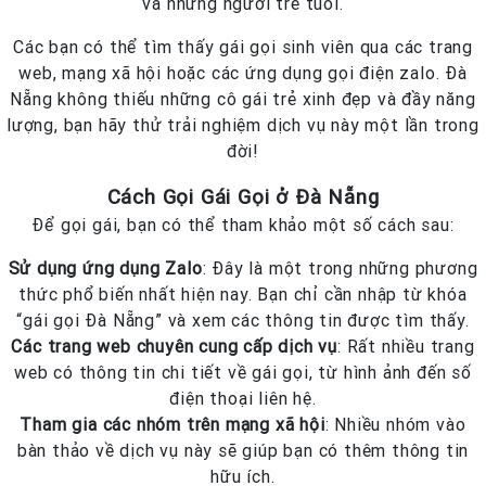
và những người trẻ tuổi.
Các bạn có thể tìm thấy gái gọi sinh viên qua các trang
web, mạng xã hội hoặc các ứng dụng gọi điện zalo. Đà
Nẵng không thiếu những cô gái trẻ xinh đẹp và đầy năng
lượng, bạn hãy thử trải nghiệm dịch vụ này một lần trong
đời!
Cách Gọi Gái Gọi ở Đà Nẵng
Để gọi gái, bạn có thể tham khảo một số cách sau:
Sử dụng ứng dụng Zalo
: Đây là một trong những phương
thức phổ biến nhất hiện nay. Bạn chỉ cần nhập từ khóa
“gái gọi Đà Nẵng” và xem các thông tin được tìm thấy.
Các trang web chuyên cung cấp dịch vụ
: Rất nhiều trang
web có thông tin chi tiết về gái gọi, từ hình ảnh đến số
điện thoại liên hệ.
Tham gia các nhóm trên mạng xã hội
: Nhiều nhóm vào
bàn thảo về dịch vụ này sẽ giúp bạn có thêm thông tin
hữu ích.