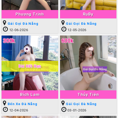
Phương Trinh
RuBy
Gái Gọi Đà Nẵng
Gái Gọi Đà Nẵng
12-06-2026
12-05-2026
300k
600k
Bài Hết Hạn
Bích Lam
Thủy Tiên
Bến Xe Đà Nẵng
Gái Gọi Đà Nẵng
12-04-2026
03-01-2026