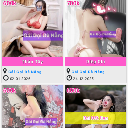
600k
700k
Thảo Tây
Diệp Chi
Gái Gọi Đà Nẵng
Gái Gọi Đà Nẵng
02-01-2026
24-12-2025
600k
600k
Bài Hết Hạn