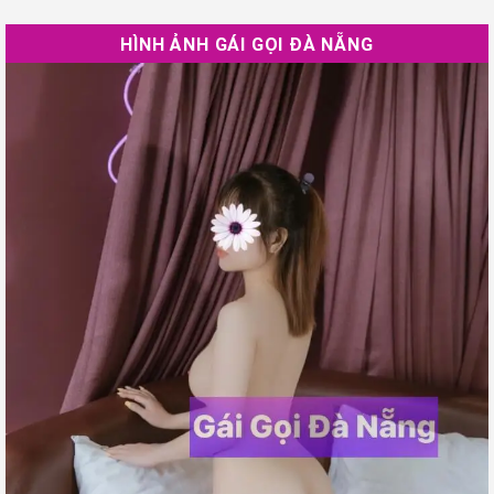
HÌNH ẢNH GÁI GỌI ĐÀ NẴNG