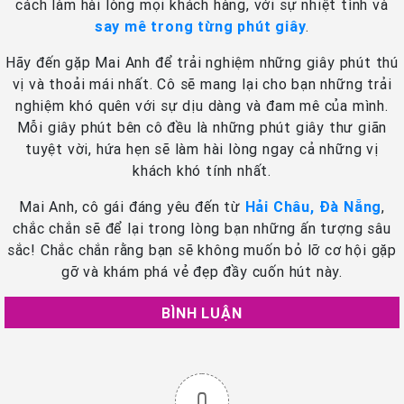
cách làm hài lòng mọi khách hàng, với sự nhiệt tình và
say mê trong từng phút giây
.
Hãy đến gặp Mai Anh để trải nghiệm những giây phút thú
vị và thoải mái nhất. Cô sẽ mang lại cho bạn những trải
nghiệm khó quên với sự dịu dàng và đam mê của mình.
Mỗi giây phút bên cô đều là những phút giây thư giãn
tuyệt vời, hứa hẹn sẽ làm hài lòng ngay cả những vị
khách khó tính nhất.
Mai Anh, cô gái đáng yêu đến từ
Hải Châu, Đà Nẵng
,
chắc chắn sẽ để lại trong lòng bạn những ấn tượng sâu
sắc! Chắc chắn rằng bạn sẽ không muốn bỏ lỡ cơ hội gặp
gỡ và khám phá vẻ đẹp đầy cuốn hút này.
BÌNH LUẬN
0