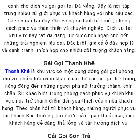
dành cho dịch vụ gái gọi tại Đà Nẵng. Đây là nơi tập
trung nhiều nữ giới phục vụ khách hàng với nhu cầu cao.
Các cô gái tại đây đều có ngoại hình bắt mắt, phong
cách phục vụ thân thiện và chuyên nghiệp. Dịch vụ tại
khu vực này rất đa dạng, từ cuộc hẹn ngắn cho đến
những trải nghiệm lâu dài. Đặc biệt, giá cả ở đây hợp lý
và cạnh tranh, thích hợp cho nhiều đối tượng khách hàng.
Gái Gọi Thanh Khê
Thanh Khê
là khu vực có một cộng đồng gái gọi phong
phú với nhiều lựa chọn khác nhau, từ các cô gái trẻ trung,
năng động đến những người phụ nữ trưởng thành, chín
chắn. Sự khác biệt trong phong cách phục vụ khiến khu
vực này trở thành điểm đến yêu thích của nhiều khách
hàng. Theo phản hồi từ khách hàng, những người phục vụ
tại Thanh Khê thường tạo được cảm giác thoải mái, giúp
khách hàng dễ dàng thả lỏng và tận hưởng dịch vụ.
Gái Gọi Sơn Trà