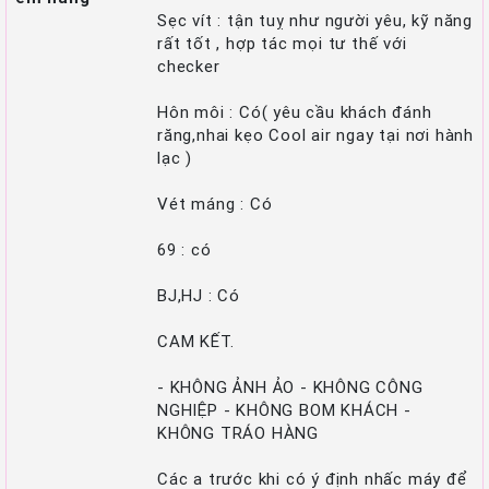
Sẹc vít : tận tuỵ như người yêu, kỹ năng
rất tốt , hợp tác mọi tư thế với
checker
Hôn môi : Có( yêu cầu khách đánh
răng,nhai kẹo Cool air ngay tại nơi hành
lạc )
Vét máng : Có
69 : có
BJ,HJ : Có
CAM KẾT.
- KHÔNG ẢNH ẢO - KHÔNG CÔNG
NGHIỆP - KHÔNG BOM KHÁCH -
KHÔNG TRÁO HÀNG
Các a trước khi có ý định nhấc máy để