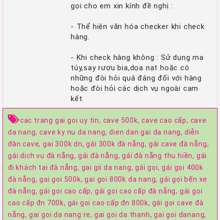
gọi cho em xin kính đề nghị :
- Thể hiện văn hóa checker khi check
hàng.
- Khi check hàng không : Sử dụng ma
túy,say rượu bia,dọa nạt hoặc có
những đòi hỏi quá đáng đối với hàng
hoặc đòi hỏi các dịch vụ ngoài cam
kết.
cac trang gai goi uy tin,
cave 500k,
cave cao cấp,
cave
da nang,
cave ky nu da nang,
dien dan gai da nang,
diễn
đàn cave,
gai 300k dn,
gái 300k đà nẵng,
gái cave đà nẵng,
gái dịch vụ đà nẵng,
gái đà nẵng,
gái đà nẵng thu hiền,
gái
đi khách tại đà nẵng,
gai gii da nang,
gái gọi,
gái gọi 400k
đà nẵng,
gai goi 500k,
gai goi 800k da nang,
gái gọi bến xe
đà nẵng,
gái gọi cao cấp,
gái gọi cao cấp đà nẵng,
gái gọi
cao cấp đn 700k,
gái gọi cao cấp đn 800k,
gái gọi cave đà
nẵng,
gai goi da nang re,
gai goi da thanh,
gai goi danang,