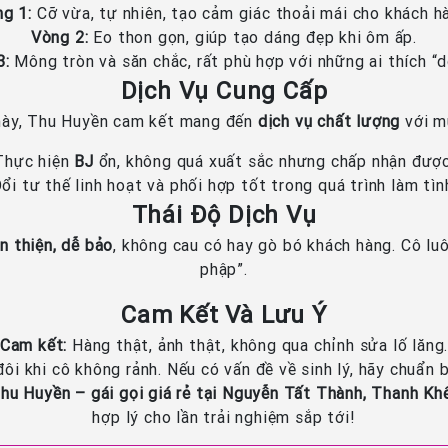
g 1:
Cỡ vừa, tự nhiên, tạo cảm giác thoải mái cho khách h
Vòng 2:
Eo thon gọn, giúp tạo dáng đẹp khi ôm ấp.
3:
Mông tròn và săn chắc, rất phù hợp với những ai thích “
Dịch Vụ Cung Cấp
 này, Thu Huyền cam kết mang đến
dịch vụ chất lượng
với mứ
Thực hiện
BJ
ổn, không quá xuất sắc nhưng chấp nhận được
ổi tư thế linh hoạt và phối hợp tốt trong quá trình làm tìn
Thái Độ Dịch Vụ
n thiện, dễ bảo
, không cau có hay gò bó khách hàng. Cô lu
phập”.
Cam Kết Và Lưu Ý
Cam kết:
Hàng thật, ảnh thật, không qua chỉnh sửa lố lăng
đôi khi cô không rảnh. Nếu có vấn đề về sinh lý, hãy chuẩn b
hu Huyền – gái gọi giá rẻ tại Nguyễn Tất Thành, Thanh Kh
hợp lý cho lần trải nghiệm sắp tới!