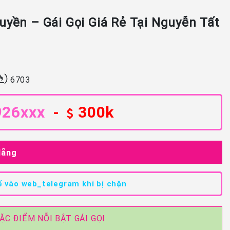
yền – Gái Gọi Giá Rẻ Tại Nguyễn Tất
6703
926xxx
-
300k
Nẵng
 vào web_telegram khi bị chặn
ẶC ĐIỂM NỖI BẬT GÁI GỌI