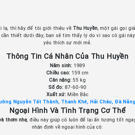
lạ, thì hãy để tôi giới thiệu về
Thu Huyền
, một gái gọi gi
ần thiết dưới đây, bạn sẽ tìm thấy lý do vì sao cô gái này
yêu thích sự mới mẻ.
Thông Tin Cá Nhân Của Thu Huyền
Năm sinh:
1989
Chiều cao:
159 cm
Cân nặng:
55 kg
Số đo:
87-60-90
Xuất xứ:
Miền Bắc
ường Nguyễn Tất Thành, Thanh Khê, Hải Châu, Đà Nẵng
Ngoại Hình Và Tình Trạng Cơ Thể
 và thơm nhẹ
, điều này giúp cô luôn để lại ấn tượng tốt nga
nhận định về ngoại hình của cô: