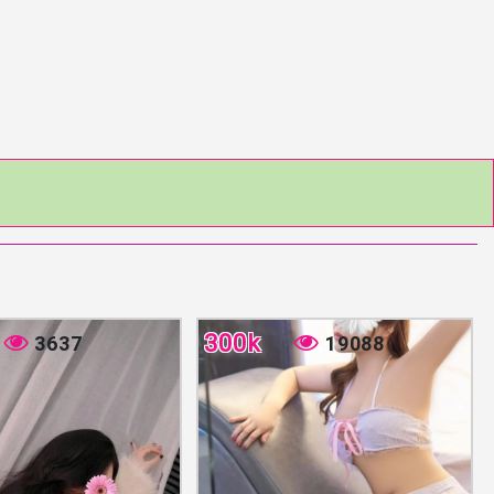
300k
3637
19088