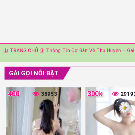
🛐
TRANG CHỦ
🛐
Thông Tin Cơ Bản Về Thu Huyền – Gái
GÁI GỌI NỖI BẬT
400
300k
38953
2919