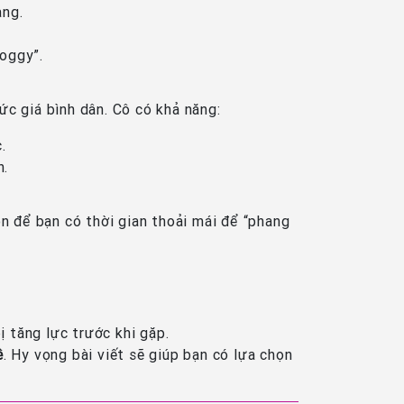
àng.
doggy”.
c giá bình dân. Cô có khả năng:
.
h.
ôn để bạn có thời gian thoải mái để “phang
.
ị tăng lực trước khi gặp.
ê
. Hy vọng bài viết sẽ giúp bạn có lựa chọn