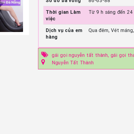
Số đo ba vòng
86-63-88
Thời gian Làm
Từ 9 h sáng đến 24
việc
Dịch vụ của em
Qua đêm, Vét máng,
hàng
gái gọi nguyễn tất thành,
gái gọi th
Nguyễn Tất Thành