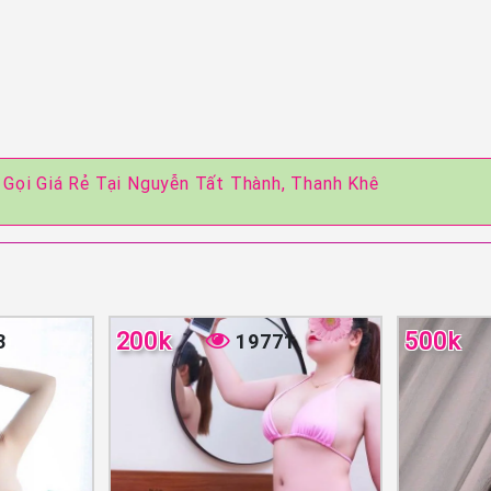
 Gọi Giá Rẻ Tại Nguyễn Tất Thành, Thanh Khê
200k
500k
3
19771