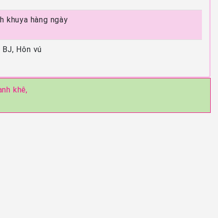
 h khuya hàng ngày
 BJ, Hôn vú
anh khê,