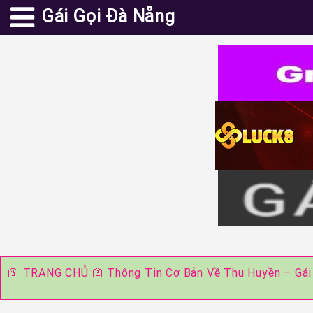
Gái Gọi Đà Nẵng
🛐
TRANG CHỦ
🛐
Thông Tin Cơ Bản Về Thu Huyền – Gái