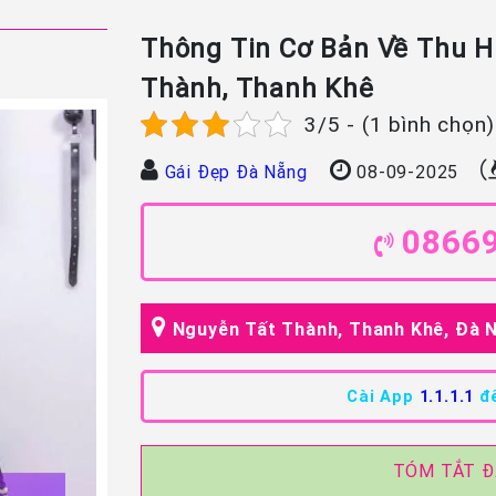
Thông Tin Cơ Bản Về Thu Hu
Thành, Thanh Khê
3/5 - (1 bình chọn)
Gái Đẹp Đà Nẵng
08-09-2025
0866
Nguyễn Tất Thành, Thanh Khê, Đà 
Cài App
1.1.1.1
để
TÓM TẮT Đ