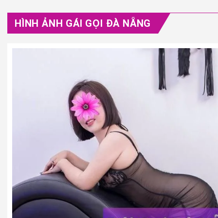
HÌNH ẢNH GÁI GỌI ĐÀ NẴNG