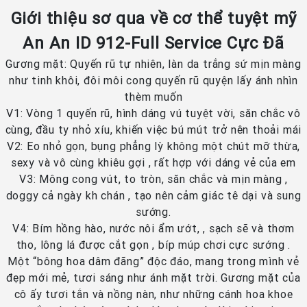
Giới thiệu sơ qua về cơ thể tuyệt mỹ​
An An ID 912-Full Service Cực Đã
Gương mặt: Quyến rũ tự nhiên, làn da trắng sứ mịn màng
như tinh khôi, đôi môi cong quyến rũ quyện lấy ánh nhìn
thèm muốn
V1: Vòng 1 quyến rũ, hình dáng vú tuyệt vời, săn chắc vô
cùng, đầu ty nhỏ xíu, khiến việc bú mút trở nên thoải mái
V2: Eo nhỏ gọn, bụng phẳng lỳ không một chút mỡ thừa,
sexy và vô cùng khiêu gợi , rất hợp với dáng vẻ của em
V3: Mông cong vút, to tròn, săn chắc và mịn màng ,
doggy cả ngày kh chán , tạo nên cảm giác tê dại và sung
sướng.
V4: Bím hồng hào, nước nôi ẩm ướt, , sạch sẽ và thơm
tho, lông lá được cắt gọn , bíp múp chơi cực sướng .
Một “bông hoa dâm đãng” độc đáo, mang trong mình vẻ
đẹp mới mẻ, tươi sáng như ánh mặt trời. Gương mặt của
cô ấy tươi tắn và nồng nàn, như những cánh hoa khoe