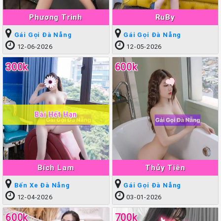
Phương Trinh
RuBy
Gái Gọi Đà Nẵng
Gái Gọi Đà Nẵng
12-06-2026
12-05-2026
300k
600k
Bài Hết Hạn
Bích Lam
Thủy Tiên
Bến Xe Đà Nẵng
Gái Gọi Đà Nẵng
12-04-2026
03-01-2026
600k
700k