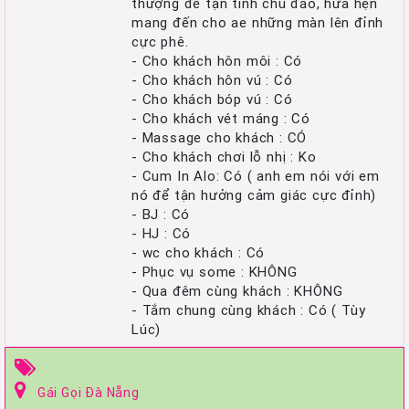
thượng đế tận tình chu đáo, hứa hẹn
mang đến cho ae những màn lên đỉnh
cực phê.
- Cho khách hôn môi : Có
- Cho khách hôn vú : Có
- Cho khách bóp vú : Có
- Cho khách vét máng : Có
- Massage cho khách : CÓ
- Cho khách chơi lỗ nhị : Ko
- Cum In Alo: Có ( anh em nói với em
nó để tận hưởng cảm giác cực đỉnh)
- BJ : Có
- HJ : Có
- wc cho khách : Có
- Phục vụ some : KHÔNG
- Qua đêm cùng khách : KHÔNG
- Tắm chung cùng khách : Có ( Tùy
Lúc)
Gái Gọi Đà Nẵng