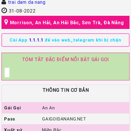
trai dam da nang
31-08-2022
Morrison, An Hải, An Hải Bắc, Sơn Trà, Đà Nẵng
Cài App
1.1.1.1
để vào web_telegram khi bị chặn
TÓM TẮT ĐẶC ĐIỂM NỖI BẬT GÁI GỌI
THÔNG TIN CƠ BẢN
Gái Gọi
An An
Pass
GAIGOIDANANG.NET
Xuất xứ
Miền Bắc