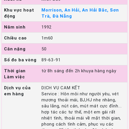
Khu vực hoạt
Morrison, An Hải, An Hải Bắc, Sơn
động
Trà, Đà Nẵng
Năm sinh
1992
Chiều cao
1m60
Cân nặng
50
Số đo ba vòng
89-63-91
Thời gian
từ 8h sáng đến 2h khuya hàng ngày
Làm việc
Dịch vụ của
DỊCH VỤ CAM KẾT
em hàng
Service : Hôn môi như người yêu, vét
mương thoải mái, BJ,HJ nhẹ nhàng,
sâu lắng, nút cán, mút mát cực đỉnh...
hợp tác các tư thế, một em gái rất
nhiệt tình, thoải mái về mặt thời gian,
phong cách tình cảm, phục vụ các