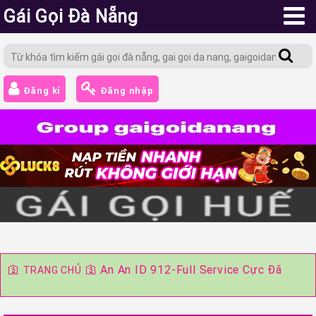
Gái Gọi Đà Nẵng
Đăng kí
Đăng nhập
🛐
🛐
An An ID 912-Full Service Cực Đã
TRANG CHỦ