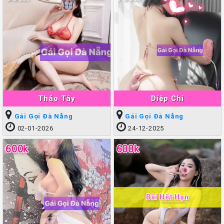
Thảo Tây
Diệp Chi
Gái Gọi Đà Nẵng
Gái Gọi Đà Nẵng
02-01-2026
24-12-2025
600k
600k
Bài Hết Hạn