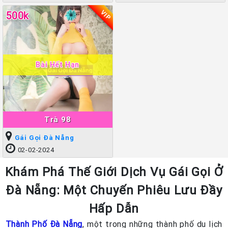
VIP
500k
Bài Hết Hạn
Trà 98
Gái Gọi Đà Nẵng
02-02-2024
Khám Phá Thế Giới Dịch Vụ Gái Gọi Ở
Đà Nẵng: Một Chuyến Phiêu Lưu Đầy
Hấp Dẫn
Thành Phố Đà Nẵng
, một trong những thành phố du lịch