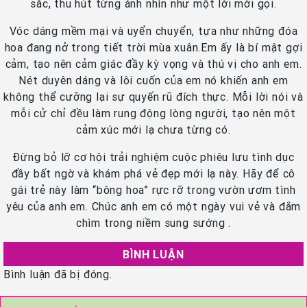
sắc, thu hút từng ánh nhìn như một lời mời gọi.
Vóc dáng mềm mại và uyển chuyển, tựa như những đóa
hoa đang nở trong tiết trời mùa xuân.Em ấy là bí mật gợi
cảm, tạo nên cảm giác đầy kỳ vọng và thú vị cho anh em.
Nét duyên dáng và lôi cuốn của em nó khiến anh em
không thể cưỡng lại sự quyến rũ đích thực. Mỗi lời nói và
mỗi cử chỉ đều làm rung động lòng người, tạo nên một
cảm xúc mới lạ chưa từng có.
Đừng bỏ lỡ cơ hội trải nghiệm cuộc phiêu lưu tình dục
đầy bất ngờ và khám phá vẻ đẹp mới lạ này. Hãy để cô
gái trẻ này làm “bông hoa” rực rỡ trong vườn ươm tình
yêu của anh em. Chúc anh em có một ngày vui vẻ và đắm
chìm trong niềm sung sướng .
BÌNH LUẬN
Bình luận đã bị đóng.