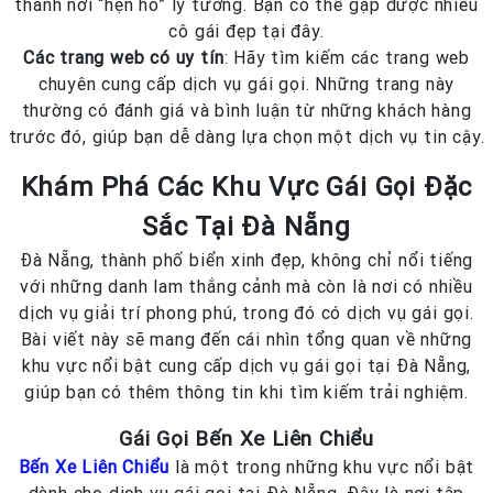
thành nơi “hẹn hò” lý tưởng. Bạn có thể gặp được nhiều
cô gái đẹp tại đây.
Các trang web có uy tín
: Hãy tìm kiếm các trang web
chuyên cung cấp dịch vụ gái gọi. Những trang này
thường có đánh giá và bình luận từ những khách hàng
trước đó, giúp bạn dễ dàng lựa chọn một dịch vụ tin cậy.
Khám Phá Các Khu Vực Gái Gọi Đặc
Sắc Tại Đà Nẵng
Đà Nẵng, thành phố biển xinh đẹp, không chỉ nổi tiếng
với những danh lam thắng cảnh mà còn là nơi có nhiều
dịch vụ giải trí phong phú, trong đó có dịch vụ gái gọi.
Bài viết này sẽ mang đến cái nhìn tổng quan về những
khu vực nổi bật cung cấp dịch vụ gái gọi tại Đà Nẵng,
giúp bạn có thêm thông tin khi tìm kiếm trải nghiệm.
Gái Gọi Bến Xe Liên Chiểu
Bến Xe Liên Chiểu
là một trong những khu vực nổi bật
dành cho dịch vụ gái gọi tại Đà Nẵng. Đây là nơi tập