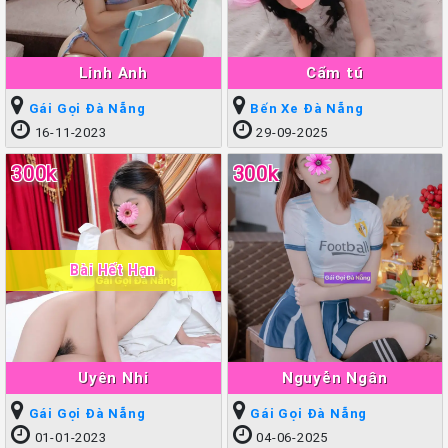
Linh Anh
Cẩm tú
Gái Gọi Đà Nẵng
Bến Xe Đà Nẵng
16-11-2023
29-09-2025
300k
300k
Bài Hết Hạn
Uyên Nhi
Nguyễn Ngân
Gái Gọi Đà Nẵng
Gái Gọi Đà Nẵng
01-01-2023
04-06-2025