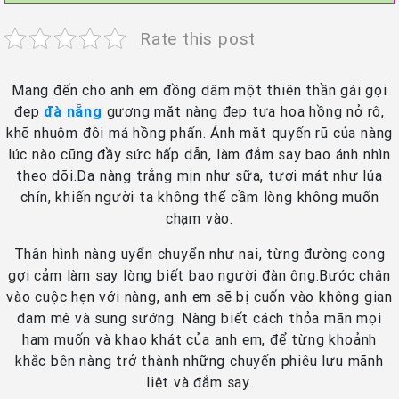
Rate this post
Mang đến cho anh em đồng dâm một thiên thần gái gọi
đẹp
đà nẵng
gương mặt nàng đẹp tựa hoa hồng nở rộ,
khẽ nhuộm đôi má hồng phấn. Ánh mắt quyến rũ của nàng
lúc nào cũng đầy sức hấp dẫn, làm đắm say bao ánh nhìn
theo dõi.Da nàng trắng mịn như sữa, tươi mát như lúa
chín, khiến người ta không thể cầm lòng không muốn
chạm vào.
Thân hình nàng uyển chuyển như nai, từng đường cong
gợi cảm làm say lòng biết bao người đàn ông.Bước chân
vào cuộc hẹn với nàng, anh em sẽ bị cuốn vào không gian
đam mê và sung sướng. Nàng biết cách thỏa mãn mọi
ham muốn và khao khát của anh em, để từng khoảnh
khắc bên nàng trở thành những chuyến phiêu lưu mãnh
liệt và đắm say.