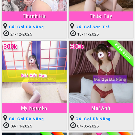
Thanh Hà
Thảo Tây
Gái Gọi Đà Nẵng
Gái Gọi Sơn Trà
21-12-2025
13-11-2025
KIỂM ĐỊNH
300k
300k
Bài Hết Hạn
My Nguyễn
Mai Anh
Gái Gọi Đà Nẵng
Gái Gọi Đà Nẵng
09-11-2025
04-06-2025