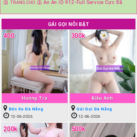
🛐
🛐
An An ID 912-Full Service Cực Đã
TRANG CHỦ
GÁI GỌI NỖI BẬT
400
300k
Hương Trà
Kiều Anh
Bến Xe Đà Nẵng
Gái Gọi Đà Nẵng
12-06-2026
12-06-2026
200k
500k