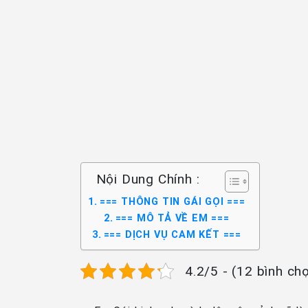
Nội Dung Chính :
=== THÔNG TIN GÁI GỌI ===
=== MÔ TẢ VỀ EM ===
=== DỊCH VỤ CAM KẾT ===
4.2/5 - (12 bình ch