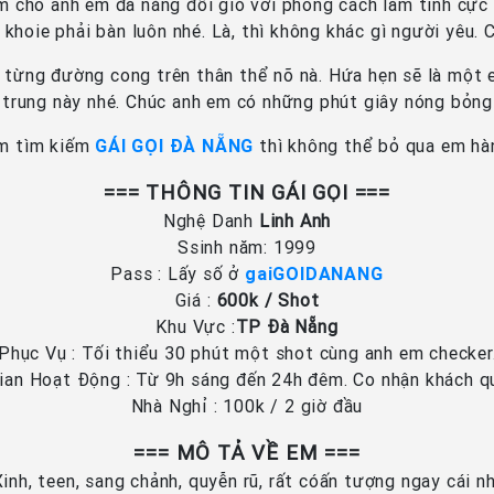
m cho anh em đà nẵng đổi gió với phong cách làm tình cực
ê khoie phải bàn luôn nhé. Là, thì không khác gì người yêu.
ến từng đường cong trên thân thể nõ nà. Hứa hẹn sẽ là một
trung này nhé. Chúc anh em có những phút giây nóng bỏng
m tìm kiếm
GÁI GỌI ĐÀ NẴNG
thì không thể bỏ qua em hà
=== THÔNG TIN GÁI GỌI ===
Nghệ Danh
Linh Anh
Ssinh năm: 1999
Pass : Lấy số ở
gaiGOIDANANG
Giá :
600k / Shot
Khu Vực :
TP Đà Nẵng
 Phục Vụ : Tối thiểu 30 phút một shot cùng anh em checke
ian Hoạt Động : Từ 9h sáng đến 24h đêm. Co nhận khách 
Nhà Nghỉ : 100k / 2 giờ đầu
=== MÔ TẢ VỀ EM ===
Xinh, teen, sang chảnh, quyễn rũ, rất cóấn tượng ngay cái nh