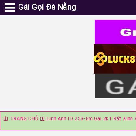
Gái Gọi Đà Nẵng
🛐
TRANG CHỦ
🛐
Linh Anh ID 253-Em Gái 2k1 Rất Xinh