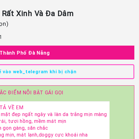
1 Rất Xinh Và Đa Dâm
họn)
1
 Thành Phố Đà Nẵng
 vào web_telegram khi bị chặn
ẶC ĐIỂM NỖI BẬT GÁI GỌI
TẢ VỀ EM
n mặt đẹp ngất ngây và làn da trắng mịn màng
trái, tươi hồng, mềm mát mịn
n gọn gàng, săn chắc
áng mịn, mát lạnh,doggy cực khoái nha