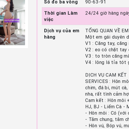
Số đo ba vòng
90-63-91
Thời gian Làm
24/24 giờ hàng ngà
việc
Dịch vụ của em
TỔNG QUAN VỀ EM
hàng
Một em gái duyên d
V1 : Căng tay, căn
V2 : eo có chặt tay
V3 : to tròn căng m
V4 : lông lá tỉa tó
DỊCH VỤ CAM KẾT
SERVICES : Hôn môi
chim, đá bi, mút cà,
nha, rất tình cảm h
Cam kết : Hôn môi +
HJ, BJ - Liếm Cà -
- Hôn môi : Có (với
- Tắm chung, tắm c
- Hôn vú, Bóp vú, m