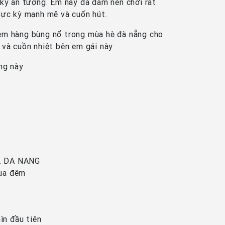
 kỳ ấn tượng. Em này đa dâm nên chơi rất
 Cực kỳ mạnh mẽ và cuốn hút.
 em hàng bùng nổ trong mùa hè đà nẵng cho
 và cuồn nhiệt bên em gái này
ng này
r. DA NANG
qua đêm
ìn đầu tiên