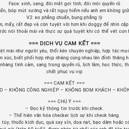
Face: xinh, sang, đôi mắt gợi tình, đôi môi quyến rũ
uẩn, bóp mút sướng và rất nguy hiểm nếu anh em không giữ
V2: eo phẳng chuẩn, bụng phẳng lỳ
n, mẩy, rất đẹp và còn tuyệt vời hơn khi doggy để nhìn c
ước nôi thoải mái và thực sự quá tuyệt khi có thể vét con
=== DỊCH VỤ CAM KẾT ===
miệt mài như người yêu, thổi kèn chuyên nghiệp, hợp tác mọi
m xúc, biết phối hợp nhịp nhàng cùng nhau lên đỉnh thăng h
nhàng tình cảm, sang trọng quyến rũ, lịch lãm, học thức, th
chất phục vụ vip
=== CAM KẾT ===
O – KHÔNG CÔNG NGHIỆP – KHÔNG BOM KHÁCH – KHÔ
=== CHÚ Ý ===
– Đọc kỹ thông tin trước khi check.
– Thể hiện văn hóa checker lịch sự khi check hàng.
túy, thuốc kích dục, quá say xỉn, dọa nạt, bạo dâm hoặc c