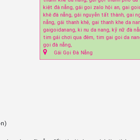
kiệt đà nẵng,
gái goi zalo hội an,
gai goi
khê đà nẵng,
gái nguyễn tất thành,
gai n
nẵng,
gái thanh khê,
gai thanh khe da na
gaigoidanang,
ki nu da nang,
kỹ nữ đà n
tim gái chơi qua đêm,
tim gai goi da na
gọi đà nẵng,
Gái Gọi Đà Nẵng
ọn)