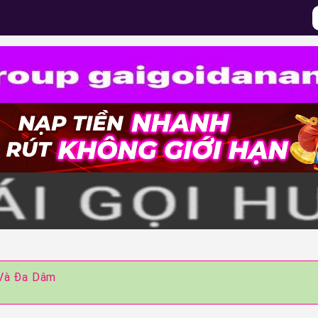
 Và Đa Dâm