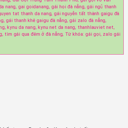
da nang,
gai goidanang,
gái họi đà nẵng,
gái ngủ thanh
guyen tat thanh da nang,
gái nguyễn tất thành gaigu đà
ng,
gái thanh khê gaigu đà nẵng,
gái zalo đà nẵng,
ẵng,
kynu da nang,
kynu net da nang,
thanhlauviet net,
ng,
tìm gái qua đêm ở đà nẵng,
Từ khóa: gái gọi,
zalo gái