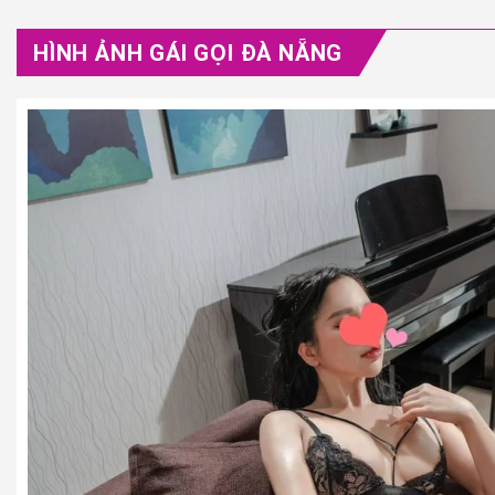
HÌNH ẢNH GÁI GỌI ĐÀ NẴNG