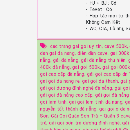
- HJ + BJ : Có
- Tevet : Có
- Hợp tác mọi tư th
Không Cam Kết
- WC, CIA, Lỗ nhị, 
cac trang gai goi uy tin,
cave 500k,
dan gai da nang,
diễn đàn cave,
gai 300k
nẵng,
gái đà nẵng,
gái đà nẵng thu hiền,
400k đà nẵng,
gai goi 500k,
gai goi 800
gọi cao cấp đà nẵng,
gái gọi cao cấp đn
gai goi da nang re,
gai goi da thanh,
gai 
gái gọi dương đình nghệ đà nẵng,
gái gọ
gái gọi đà nẵng cao cấp,
gái gọi đà nẵng
goi lam tinh,
gai goi lam tinh da nang,
ga
nguyễn tất thành đà nẵng,
gai goi o da 
Sơn,
Gái Gọi Quận Sơn Trà – Quận 3 cav
trà,
gái gọi sơn trà dương đình nghệ,
gái
thanh khe da nang,
gái gọi thành phố đà