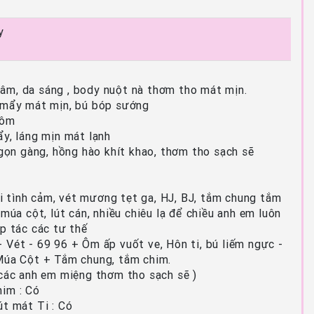
y
âm, da sáng , body nuột nà thơm tho mát mịn.
g mẩy mát mịn, bú bóp sướng
 ôm
ẩy, láng mịn mát lạnh
t gọn gàng, hồng hào khít khao, thơm tho sạch sẽ
 tình cảm, vét mương tẹt ga, HJ, BJ, tắm chung tắm
 múa cột, lút cán, nhiều chiêu lạ để chiều anh em luôn
ợp tác các tư thế
 Vét - 69 96 + Ôm ấp vuốt ve, Hôn ti, bú liếm ngực -
 Múa Cột + Tắm chung, tắm chim.
 các anh em miệng thơm tho sạch sẽ )
him : Có
út mát Ti : Có