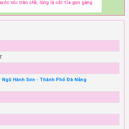
nước nôi tràn chề, lông lá cắt tỉa gọn gàng
T
- Ngũ Hành Sơn - Thành Phố Đà Nẵng