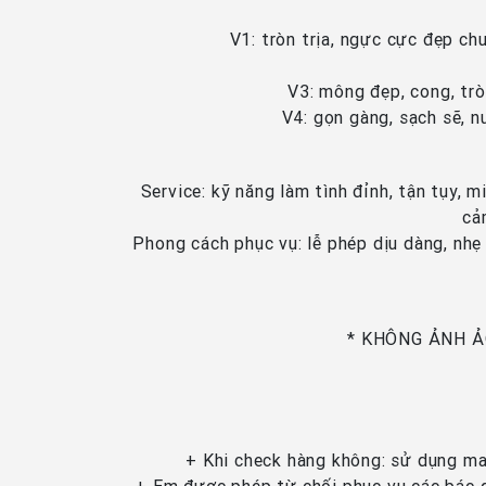
V1: tròn trịa, ngực cực đẹp ch
V3: mông đẹp, cong, trò
V4: gọn gàng, sạch sẽ, n
Service: kỹ năng làm tình đỉnh, tận tụy, 
cả
Phong cách phục vụ: lễ phép dịu dàng, nhẹ 
* KHÔNG ẢNH Ả
+ Khi check hàng không: sử dụng ma 