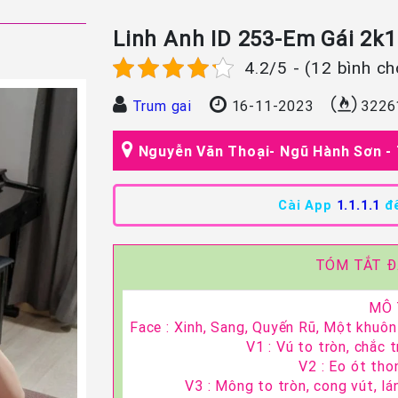
Linh Anh ID 253-Em Gái 2k
4.2/5 - (12 bình c
Trum gai
16-11-2023
3226
Nguyễn Văn Thoại- Ngũ Hành Sơn -
Cài App
1.1.1.1
để
TÓM TẮT Đ
MÔ 
Face : Xinh, Sang, Quyến Rũ, Một khuô
V1 : Vú to tròn, chắc 
V2 : Eo ót tho
V3 : Mông to tròn, cong vút, l