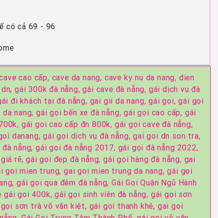
ế có cả 69 - 96
Some
cave cao cấp,
cave da nang,
cave ky nu da nang,
dien
 dn,
gái 300k đà nẵng,
gái cave đà nẵng,
gái dịch vụ đà
gái đi khách tại đà nẵng,
gai gii da nang,
gái gọi,
gái gọi
k da nang,
gái gọi bến xe đà nẵng,
gái gọi cao cấp,
gái
 700k,
gái gọi cao cấp đn 800k,
gái gọi cave đà nẵng,
goi danang,
gái gọi dịch vụ đà nẵng,
gai goi dn son tra,
i đà nẵng,
gái gọi đà nẵng 2017,
gái gọi đà nẵng 2022,
 giá rẽ,
gái gọi đẹp đà nẵng,
gái gọi hàng đà nẵng,
gai
i goi mien trung,
gai goi mien trung da nang,
gái gọi
nang,
gái gọi qua đêm đà nẵng,
Gái Gọi Quận Ngũ Hành
e gái goi 400k,
gái gọi sinh viên đà nẵng,
gái gọi sơn
 gọi sơn trà võ văn kiệt,
gái gọi thanh khê,
gai goi
 nẵng,
Gái Gọi Trung Tâm Thành Phố,
gái gọi võ văn