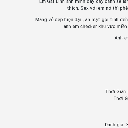
Em Gái Linh anh mình dây cây cảnh sẽ là
thích. Sex với em nó thì ph
Mang vẻ đẹp hiện đại , ăn mặt gợi tình đ
anh em checker khu vực miền 
Anh e
Thời Gian
Thời G
Đánh giá: 