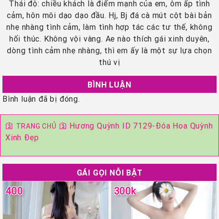
Thái độ: chiều khách là điểm mạnh của em, ôm ấp tình
cảm, hôn môi dạo dạo đầu. Hj, Bj đá cà mút cột bài bản
nhẹ nhàng tình cảm, làm tình hợp tác các tư thế, không
hối thúc. Không vội vàng. Ae nào thích gái xinh duyên,
dòng tình cảm nhẹ nhàng, thì em ấy là một sự lựa chọn
thú vị
BÌNH LUẬN
Bình luận đã bị đóng.
🛐
🛐
Hương Quỳnh ID 7129-Đóa Hoa Quỳnh
TRANG CHỦ
Xinh Đẹp
GÁI GỌI NỖI BẬT
400
300k