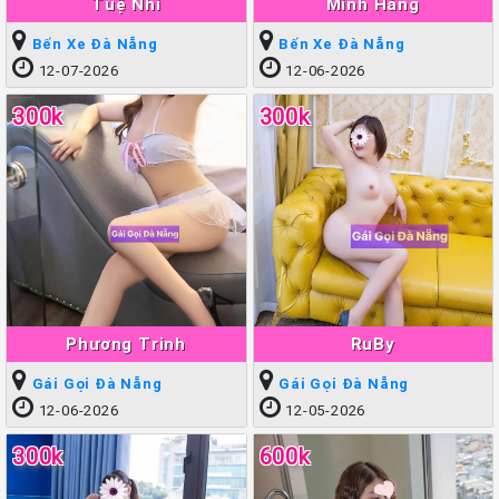
Tuệ Nhi
Minh Hằng
Bến Xe Đà Nẵng
Bến Xe Đà Nẵng
12-07-2026
12-06-2026
300k
300k
Phương Trinh
RuBy
Gái Gọi Đà Nẵng
Gái Gọi Đà Nẵng
12-06-2026
12-05-2026
300k
600k