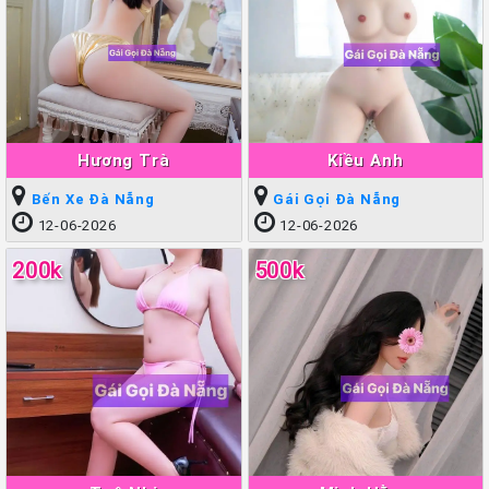
Hương Trà
Kiều Anh
Bến Xe Đà Nẵng
Gái Gọi Đà Nẵng
12-06-2026
12-06-2026
200k
500k