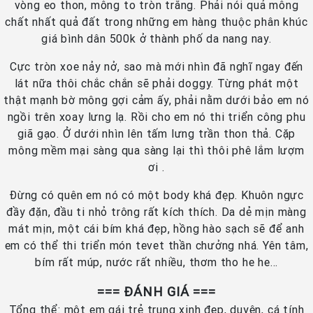
vòng eo thon, mông to tròn trắng. Phải nói quả mông
chất nhất quả đất trong những em hàng thuộc phân khúc
giá bình dân 500k ở thành phố da nang nay.
Cực tròn xoe nảy nở, sao mà mới nhìn đã nghĩ ngay đến
lát nữa thôi chắc chắn sẽ phải doggy. Từng phát một
thật mạnh bờ mông gợi cảm ấy, phải nằm dưới bảo em nó
ngồi trên xoay lưng lạ. Rồi cho em nó thi triển công phu
giã gạo. Ở dưới nhìn lên tấm lưng trần thon thả. Cặp
mông mềm mại sàng qua sàng lại thì thôi phê lắm lượm
ơi .
Đừng có quên em nó có một body khá đẹp. Khuôn ngực
đầy đặn, đầu ti nhỏ trông rất kích thích. Da dẻ mịn màng
mát mịn, một cái bím khá đẹp, hồng hào sạch sẽ để anh
em có thể thi triển món tevet thần chưởng nhá. Yên tâm,
bím rất múp, nước rất nhiều, thơm tho he he…
=== ĐÁNH GIÁ ===
Tổng thể: một em gái trẻ trung xinh đẹp, duyên, cá tính