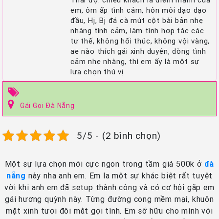
em, ôm ấp tình cảm, hôn môi dạo dạo
đầu, Hj, Bj đá cà mút cột bài bản nhẹ
nhàng tình cảm, làm tình hợp tác các
tư thế, không hối thúc, không vội vàng,
ae nào thích gái xinh duyên, dòng tình
cảm nhẹ nhàng, thì em ấy là một sự
lựa chọn thú vị
Gái Gọi Đà Nẵng
5/5 - (2 bình chọn)
Một sự lựa chọn mới cực ngon trong tầm giá 500k ở
đà
nẵng
này nha anh em. Em la một sự khác biệt rất tuyệt
vời khi anh em đã setup thành công và có cơ hội gặp em
gái hương quỳnh này. Từng đường cong mềm mại, khuôn
mặt xinh tươi đôi mắt gợi tình. Em sỡ hữu cho mình với