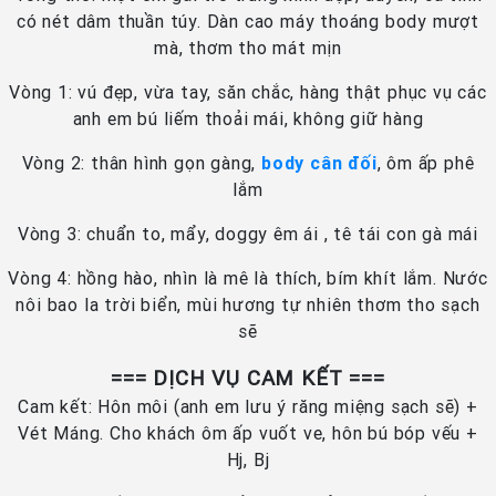
có nét dâm thuần túy. Dàn cao máy thoáng body mượt
mà, thơm tho mát mịn
Vòng 1: vú đẹp, vừa tay, săn chắc, hàng thật phục vụ các
anh em bú liếm thoải mái, không giữ hàng
Vòng 2: thân hình gọn gàng,
body cân đối
, ôm ấp phê
lắm
Vòng 3: chuẩn to, mẩy, doggy êm ái , tê tái con gà mái
Vòng 4: hồng hào, nhìn là mê là thích, bím khít lắm. Nước
nôi bao la trời biển, mùi hương tự nhiên thơm tho sạch
sẽ
=== DỊCH VỤ CAM KẾT ===
Cam kết: Hôn môi (anh em lưu ý răng miệng sạch sẽ) +
Vét Máng. Cho khách ôm ấp vuốt ve, hôn bú bóp vếu +
Hj, Bj