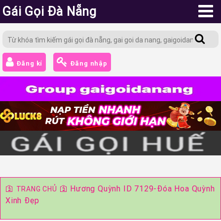
Gái Gọi Đà Nẵng
Đăng kí
Đăng nhập
🛐
🛐
Hương Quỳnh ID 7129-Đóa Hoa Quỳnh
TRANG CHỦ
Xinh Đẹp