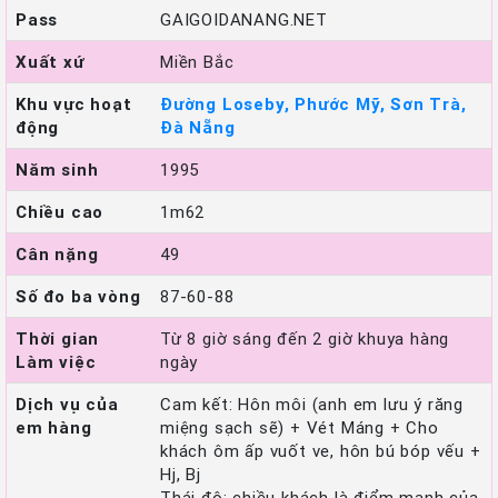
Pass
GAIGOIDANANG.NET
Xuất xứ
Miền Bắc
Khu vực hoạt
Đường Loseby, Phước Mỹ, Sơn Trà,
động
Đà Nẵng
Năm sinh
1995
Chiều cao
1m62
Cân nặng
49
Số đo ba vòng
87-60-88
Thời gian
Từ 8 giờ sáng đến 2 giờ khuya hàng
Làm việc
ngày
Dịch vụ của
Cam kết: Hôn môi (anh em lưu ý răng
em hàng
miệng sạch sẽ) + Vét Máng + Cho
khách ôm ấp vuốt ve, hôn bú bóp vếu +
Hj, Bj
Thái độ: chiều khách là điểm mạnh của