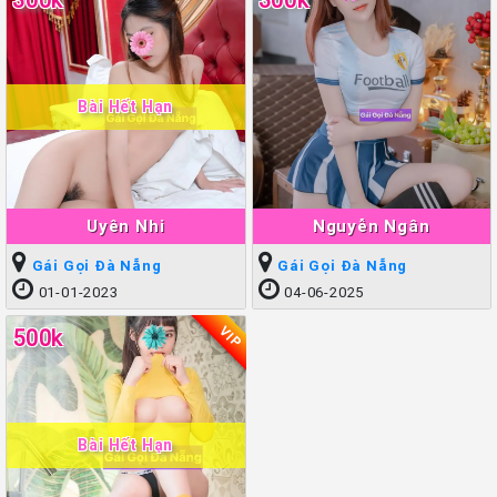
Bài Hết Hạn
Uyên Nhi
Nguyễn Ngân
Gái Gọi Đà Nẵng
Gái Gọi Đà Nẵng
01-01-2023
04-06-2025
VIP
500k
Bài Hết Hạn