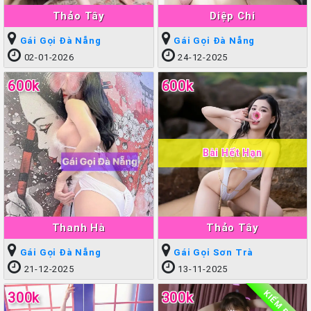
Thảo Tây
Diệp Chi
Gái Gọi Đà Nẵng
Gái Gọi Đà Nẵng
02-01-2026
24-12-2025
600k
600k
Bài Hết Hạn
Thanh Hà
Thảo Tây
Gái Gọi Đà Nẵng
Gái Gọi Sơn Trà
21-12-2025
13-11-2025
KIỂM ĐỊNH
300k
300k