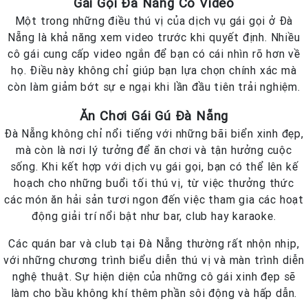
Gái Gọi Đà Nẵng Có Video
Một trong những điều thú vị của dịch vụ gái gọi ở Đà
Nẵng là khả năng xem video trước khi quyết định. Nhiều
cô gái cung cấp video ngắn để bạn có cái nhìn rõ hơn về
họ. Điều này không chỉ giúp bạn lựa chọn chính xác mà
còn làm giảm bớt sự e ngại khi lần đầu tiên trải nghiệm.
Ăn Chơi Gái Gú Đà Nẵng
Đà Nẵng không chỉ nổi tiếng với những bãi biển xinh đẹp,
mà còn là nơi lý tưởng để ăn chơi và tận hưởng cuộc
sống. Khi kết hợp với dịch vụ gái gọi, bạn có thể lên kế
hoạch cho những buổi tối thú vị, từ việc thưởng thức
các món ăn hải sản tươi ngon đến việc tham gia các hoạt
động giải trí nổi bật như bar, club hay karaoke.
Các quán bar và club tại Đà Nẵng thường rất nhộn nhịp,
với những chương trình biểu diễn thú vị và màn trình diễn
nghệ thuật. Sự hiện diện của những cô gái xinh đẹp sẽ
làm cho bầu không khí thêm phần sôi động và hấp dẫn.