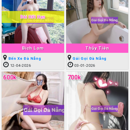
Bài Hết Hạn
Bích Lam
Thủy Tiên
Bến Xe Đà Nẵng
Gái Gọi Đà Nẵng
12-04-2026
03-01-2026
600k
700k