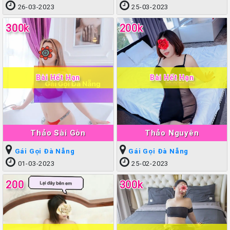
26-03-2023
25-03-2023
300k
200k
Bài Hết Hạn
Bài Hết Hạn
Thảo Sài Gòn
Thảo Nguyên
Gái Gọi Đà Nẵng
Gái Gọi Đà Nẵng
01-03-2023
25-02-2023
200
300k