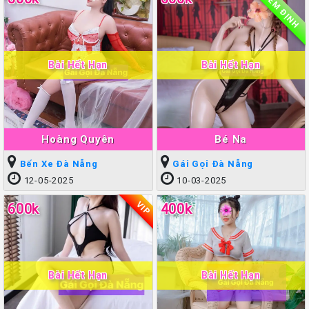
KIỂM ĐỊNH
Bài Hết Hạn
Bài Hết Hạn
Hoàng Quyên
Bé Na
Bến Xe Đà Nẵng
Gái Gọi Đà Nẵng
12-05-2025
10-03-2025
VIP
600k
400k
Bài Hết Hạn
Bài Hết Hạn