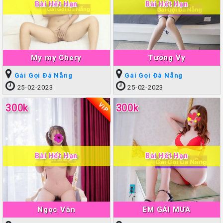
Bài Hết Hạn
Bài Hết Hạn
My my Chery
Tường Vy
Gái Gọi Đà Nẵng
Gái Gọi Đà Nẵng
25-02-2023
25-02-2023
VIP
300k
300k
Bài Hết Hạn
Bài Hết Hạn
Ngọc Vân
EM GÁI MƯA