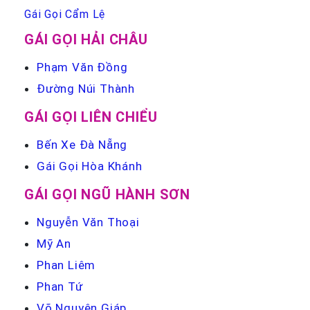
Gái Gọi Cẩm Lệ
GÁI GỌI HẢI CHÂU
Phạm Văn Đồng
Đường Núi Thành
GÁI GỌI LIÊN CHIỂU
Bến Xe Đà Nẵng
Gái Gọi Hòa Khánh
GÁI GỌI NGŨ HÀNH SƠN
Nguyễn Văn Thoại
Mỹ An
Phan Liêm
Phan Tứ
Võ Nguyên Giáp