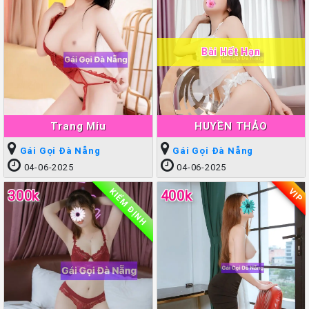
Bài Hết Hạn
Trang Miu
HUYỀN THẢO
Gái Gọi Đà Nẵng
Gái Gọi Đà Nẵng
04-06-2025
04-06-2025
KIỂM ĐỊNH
VIP
300k
400k