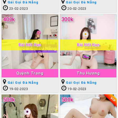
Gái Gọi Đà Nẵng
Gái Gọi Đà Nẵng
23-02-2023
20-02-2023
400k
300k
Bài Hết Hạn
Bài Hết Hạn
Quỳnh Trang
Thu Hương
Gái Gọi Đà Nẵng
Gái Gọi Đà Nẵng
19-02-2023
19-02-2023
VIP
500k
500k