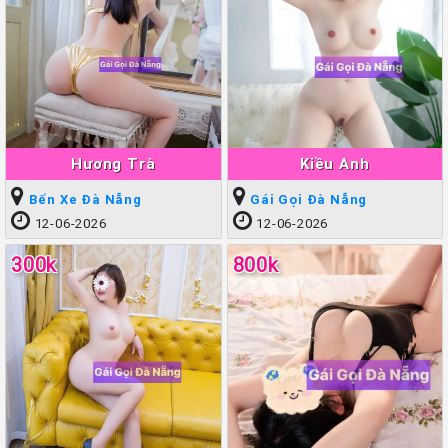
Hương Trà
Kiều Anh
Bến Xe Đà Nẵng
Gái Gọi Đà Nẵng
12-06-2026
12-06-2026
300k
800k