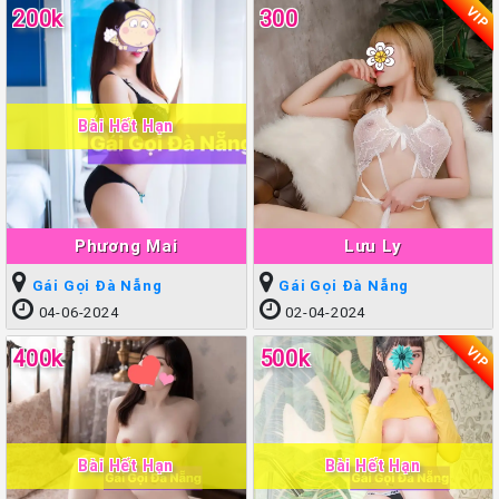
VIP
200k
300
Bài Hết Hạn
Phương Mai
Lưu Ly
Gái Gọi Đà Nẵng
Gái Gọi Đà Nẵng
04-06-2024
02-04-2024
VIP
400k
500k
Bài Hết Hạn
Bài Hết Hạn