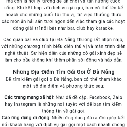
mà còn là nơi lý tưởng để ăn chơi và tận hưởng cuộc
sống. Khi kết hợp với dịch vụ gái gọi, bạn có thể lên kế
hoạch cho những buổi tối thú vị, từ việc thưởng thức
các món ăn hải sản tươi ngon đến việc tham gia các hoạt
động giải trí nổi bật như bar, club hay karaoke.
Các quán bar và club tại Đà Nẵng thường rất nhộn nhịp,
với những chương trình biểu diễn thú vị và màn trình diễn
nghệ thuật. Sự hiện diện của những cô gái xinh đẹp sẽ
làm cho bầu không khí thêm phần sôi động và hấp dẫn.
Những Địa Điểm Tìm Gái Gọi Ở Đà Nẵng
Để tìm kiếm gái gọi ở Đà Nẵng, bạn có thể tham khảo
một số địa điểm và phương thức sau:
Các trang mạng xã hội
: Như đã đề cập, Facebook, Zalo
hay Instagram là những nơi tuyệt vời để bạn tìm kiếm
thông tin về gái gọi.
Các ứng dụng di động
: Nhiều ứng dụng đã ra đời giúp kết
nối khách hàng với dịch vụ gái gọi một cách nhanh chóng