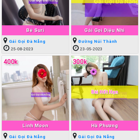
Bé Suri
Gái Gọi Diệu Nhi
Gái Gọi Đà Nẵng
Đường Núi Thành
25-08-2023
23-05-2023
400k
300k
Bài Hết Hạn
Linh Moon
Hà Phương
Gái Gọi Đà Nẵng
Gái Gọi Đà Nẵng