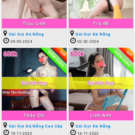
Trúc Linh
Trà 98
Gái Gọi Đà Nẵng
Gái Gọi Đà Nẵng
29-03-2024
02-02-2024
KIỂM ĐỊNH
KIỂM ĐỊNH
VIP
VIP
600k
600k
Bài Hết Hạn
Bài Hết Hạn
Thảo Chi
Linh Anh
Gái Gọi Đà Nẵng Cao Cấp
Gái Gọi Đà Nẵng
19-11-2023
16-11-2023