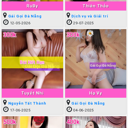
RuBy
Thiên Thảo
Gái Gọi Đà Nẵng
Dịch vụ và Giải trí
12-05-2026
29-07-2025
300k
300k
Bài Hết Hạn
Tuyết Nhi
Hạ Vy
Nguyễn Tất Thành
Gái Gọi Đà Nẵng
17-06-2025
04-06-2025
500k
400k