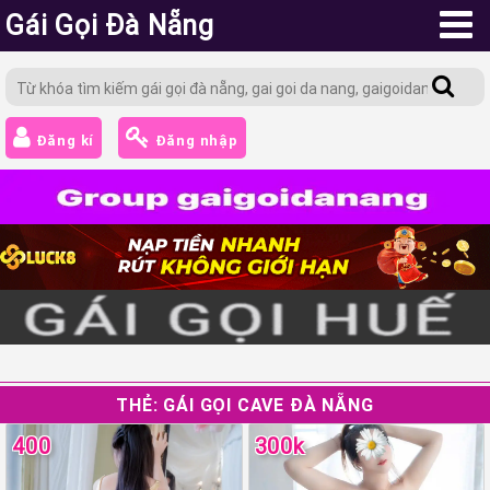
Gái Gọi Đà Nẵng
Đăng kí
Đăng nhập
THẺ:
GÁI GỌI CAVE ĐÀ NẴNG
400
300k