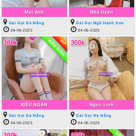
Mai Anh
Nhã Uyên
Gái Gọi Đà Nẵng
Gái Gọi Ngũ Hành Sơn
04-06-2025
04-06-2025
KIỂM ĐỊNH
VIP
300k
300k
KIỀU NGÂN
Ngọc Linh
Gái Gọi Đà Nẵng
Gái Gọi Đà Nẵng
04-06-2025
04-06-2025
300k
600k