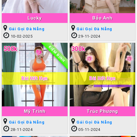
Lucky
Bảo Anh
Gái Gọi Đà Nẵng
Gái Gọi Đà Nẵng
10-02-2025
29-11-2024
KIỂM ĐỊNH
500k
300k
Bài Hết Hạn
Bài Hết Hạn
Mỹ Trinh
Trúc Phương
Gái Gọi Đà Nẵng
Gái Gọi Đà Nẵng
28-11-2024
05-11-2024