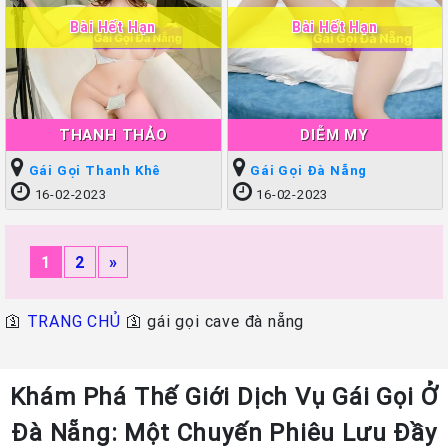
Bài Hết Hạn
Bài Hết Hạn
THANH THẢO
DIỄM MY
Gái Gọi Thanh Khê
Gái Gọi Đà Nẵng
16-02-2023
16-02-2023
1
2
»
🛐
TRANG CHỦ
🛐
gái gọi cave đà nẵng
Khám Phá Thế Giới Dịch Vụ Gái Gọi Ở
Đà Nẵng: Một Chuyến Phiêu Lưu Đầy