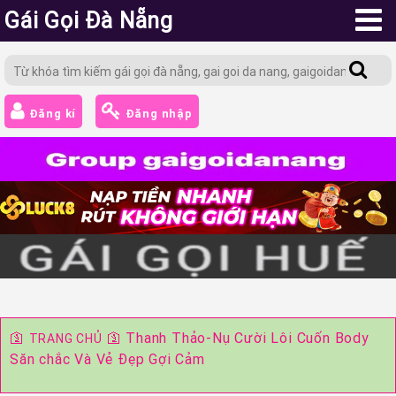
Gái Gọi Đà Nẵng
Đăng kí
Đăng nhập
🛐
🛐
Thanh Thảo-Nụ Cười Lôi Cuốn Body
TRANG CHỦ
Săn chắc Và Vẻ Đẹp Gợi Cảm