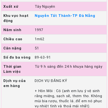
Xuất xứ
Tây Nguyên
Khu vực hoạt
Nguyễn Tất Thành-TP Đà Nẵng
động
Năm sinh
1997
Chiều cao
1m62
Cân nặng
51
Số đo ba vòng
89-63-91
Thời gian
Từ 9 h sáng đến 24 h khuya hàng ngày
Làm việc
Dịch vụ của
DỊCH VỤ ĐĂNG KÝ
em hàng
+ Hôn Môi : Có (anh em lưu ý vệ sinh
răng miệng, sạch sẽ, thơm tho. Không
mùi bia rượu, thuốc lá…để em nó phục
vụ nhiệt tình và thoả mái nhất).