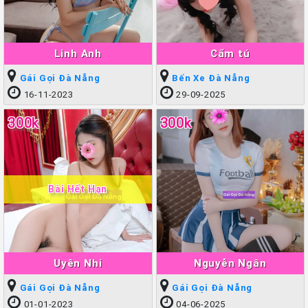
Linh Anh
Cẩm tú
Gái Gọi Đà Nẵng
Bến Xe Đà Nẵng
16-11-2023
29-09-2025
300k
300k
Bài Hết Hạn
Uyên Nhi
Nguyễn Ngân
Gái Gọi Đà Nẵng
Gái Gọi Đà Nẵng
01-01-2023
04-06-2025