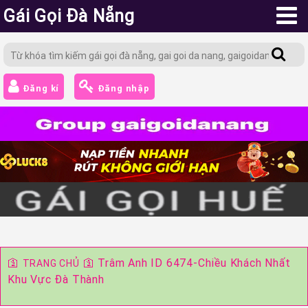
Gái Gọi Đà Nẵng
Đăng kí
Đăng nhập
🛐
🛐
Trâm Anh ID 6474-Chiều Khách Nhất
TRANG CHỦ
Khu Vực Đà Thành