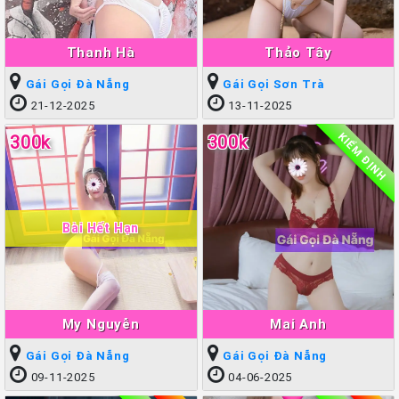
Thanh Hà
Thảo Tây
Gái Gọi Đà Nẵng
Gái Gọi Sơn Trà
21-12-2025
13-11-2025
KIỂM ĐỊNH
300k
300k
Bài Hết Hạn
My Nguyễn
Mai Anh
Gái Gọi Đà Nẵng
Gái Gọi Đà Nẵng
09-11-2025
04-06-2025