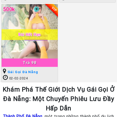
VIP
500k
Bài Hết Hạn
Trà 98
Gái Gọi Đà Nẵng
02-02-2024
Khám Phá Thế Giới Dịch Vụ Gái Gọi Ở
Đà Nẵng: Một Chuyến Phiêu Lưu Đầy
Hấp Dẫn
Thành Phố Đà Nẵng
, một trong những thành phố du lịch