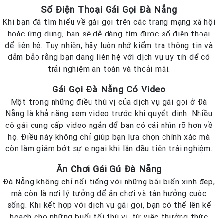
Số Điện Thoại Gái Gọi Đà Nẵng
Khi bạn đã tìm hiểu về gái gọi trên các trang mạng xã hội
hoặc ứng dụng, bạn sẽ dễ dàng tìm được số điện thoại
để liên hệ. Tuy nhiên, hãy luôn nhớ kiểm tra thông tin và
đảm bảo rằng bạn đang liên hệ với dịch vụ uy tín để có
trải nghiệm an toàn và thoải mái.
Gái Gọi Đà Nẵng Có Video
Một trong những điều thú vị của dịch vụ gái gọi ở Đà
Nẵng là khả năng xem video trước khi quyết định. Nhiều
cô gái cung cấp video ngắn để bạn có cái nhìn rõ hơn về
họ. Điều này không chỉ giúp bạn lựa chọn chính xác mà
còn làm giảm bớt sự e ngại khi lần đầu tiên trải nghiệm.
Ăn Chơi Gái Gú Đà Nẵng
Đà Nẵng không chỉ nổi tiếng với những bãi biển xinh đẹp,
mà còn là nơi lý tưởng để ăn chơi và tận hưởng cuộc
sống. Khi kết hợp với dịch vụ gái gọi, bạn có thể lên kế
hoạch cho những buổi tối thú vị, từ việc thưởng thức