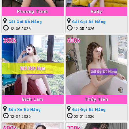
Phương Trinh
RuBy
Gái Gọi Đà Nẵng
Gái Gọi Đà Nẵng
12-06-2026
12-05-2026
300k
600k
Bài Hết Hạn
Bích Lam
Thủy Tiên
Bến Xe Đà Nẵng
Gái Gọi Đà Nẵng
12-04-2026
03-01-2026
600k
700k