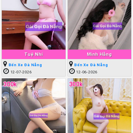
Tuệ Nhi
Minh Hằng
Bến Xe Đà Nẵng
Bến Xe Đà Nẵng
12-07-2026
12-06-2026
300k
300k