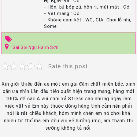
Hj, Bj,69-96 : Có
- Hôn, bú bóp zú, hôn ti, mút mát : Có
- Vét máng : Có
- Không cam kết : WC, CIA, Chơi lỗ nhị,
Some
Gái Gọi Ngũ Hành Sơn
Rate this post
Xin giới thiệu đến ae một em gái đậm chất miền bắc, xinh
xắn ưa nhìn.Lần đầu tiên xuất hiện trang mạng, hàng mới
100% để các A vui chơi xả Stress sao những ngày làm
việc vất vả Em này thuộc dòng hàng tình cảm nên phải
nói là rất chiều khách, hôm mình chén em nó chơi khá
nhiều tư thế mà em đều vui vẻ hưởng ứng, âm thanh thì
sướng không tả nổi.