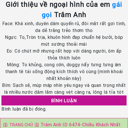
Giới thiệu về ngoại hình của em
gái
gọi
Trâm Anh
Face: Khá xinh, duyên dâm quyến rũ, đôi mắt rất gợi tình,
da dẻ trắng trẻo thơm tho
Ngực: To,Tròn trịa, khuôn hình đẹp chuẩn hệ bưởi, bóp
mút sướng thoải mái
Eo: Có chút mỡ nhưng rất hợp với dáng người, ôm ấp
thỏa thích luôn
Mông: To khủng, cong cớn, doggy nẩy tưng tưng âm
thanh tê tái sống động kích thích vô cùng (mình khoái
nhất khoản này)
Bím: Sạch sẽ, múp máp nhìn yêu ngay và quan trọng nhất
là nhiều nước dâm lắm càng vét càng ra, lông lá tỉa tót
BÌNH LUẬN
Bình luận đã bị đóng.
🛐
🛐
Trâm Anh ID 6474-Chiều Khách Nhất
TRANG CHỦ