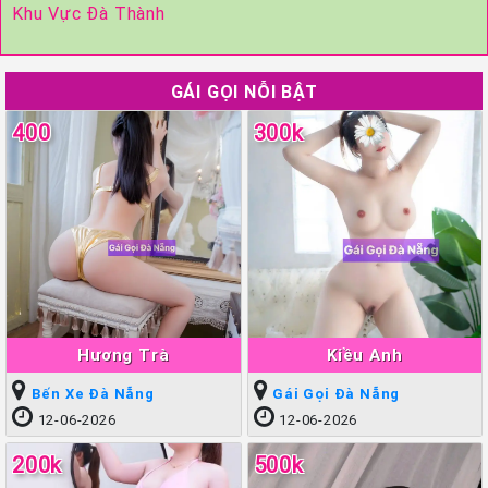
Khu Vực Đà Thành
GÁI GỌI NỖI BẬT
400
300k
Hương Trà
Kiều Anh
Bến Xe Đà Nẵng
Gái Gọi Đà Nẵng
12-06-2026
12-06-2026
200k
500k