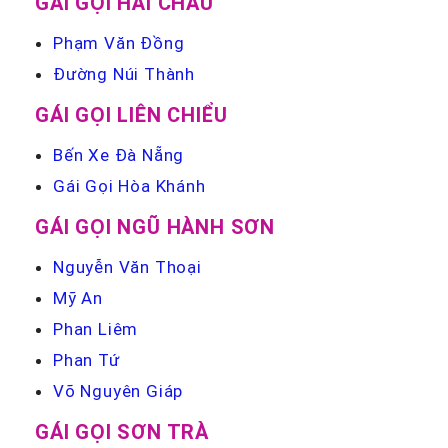
GÁI GỌI HẢI CHÂU
Phạm Văn Đồng
Đường Núi Thành
GÁI GỌI LIÊN CHIỂU
Bến Xe Đà Nẵng
Gái Gọi Hòa Khánh
GÁI GỌI NGŨ HÀNH SƠN
Nguyễn Văn Thoại
Mỹ An
Phan Liêm
Phan Tứ
Võ Nguyên Giáp
GÁI GỌI SƠN TRÀ