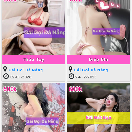
Thảo Tây
Diệp Chi
Gái Gọi Đà Nẵng
Gái Gọi Đà Nẵng
02-01-2026
24-12-2025
600k
600k
Bài Hết Hạn