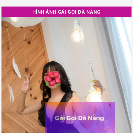
HÌNH ẢNH GÁI GỌI ĐÀ NẴNG