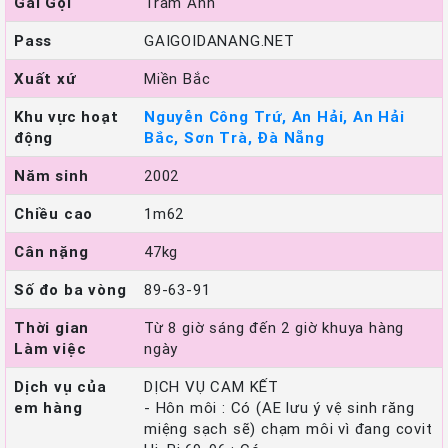
Gái Gọi
Trâm Anh
Pass
GAIGOIDANANG.NET
Xuất xứ
Miền Bắc
Khu vực hoạt
Nguyễn Công Trứ, An Hải, An Hải
động
Bắc, Sơn Trà, Đà Nẵng
Năm sinh
2002
Chiều cao
1m62
Cân nặng
47kg
Số đo ba vòng
89-63-91
Thời gian
Từ 8 giờ sáng đến 2 giờ khuya hàng
Làm việc
ngày
Dịch vụ của
DỊCH VỤ CAM KẾT
em hàng
- Hôn môi : Có (AE lưu ý vệ sinh răng
miệng sạch sẽ) chạm môi vì đang covit