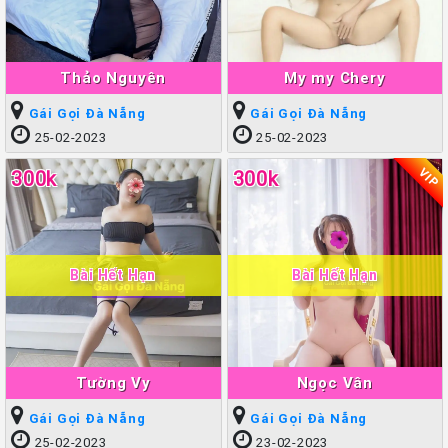
Thảo Nguyên
My my Chery
Gái Gọi Đà Nẵng
Gái Gọi Đà Nẵng
25-02-2023
25-02-2023
VIP
300k
300k
Bài Hết Hạn
Bài Hết Hạn
Tường Vy
Ngọc Vân
Gái Gọi Đà Nẵng
Gái Gọi Đà Nẵng
25-02-2023
23-02-2023