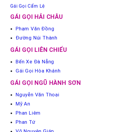
Gái Gọi Cẩm Lệ
GÁI GỌI HẢI CHÂU
Phạm Văn Đồng
Đường Núi Thành
GÁI GỌI LIÊN CHIỂU
Bến Xe Đà Nẵng
Gái Gọi Hòa Khánh
GÁI GỌI NGŨ HÀNH SƠN
Nguyễn Văn Thoại
Mỹ An
Phan Liêm
Phan Tứ
Võ Nguyên Giáp