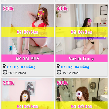
300k
400k
Bài Hết Hạn
Bài Hết Hạn
EM GÁI MƯA
Quỳnh Trang
Gái Gọi Đà Nẵng
Gái Gọi Đà Nẵng
20-02-2023
19-02-2023
300k
500k
Bài Hết Hạn
Bài Hết Hạn