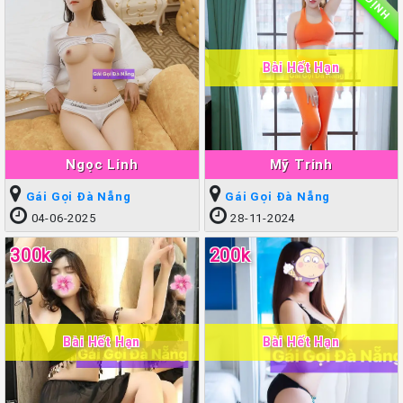
Bài Hết Hạn
Ngọc Linh
Mỹ Trinh
Gái Gọi Đà Nẵng
Gái Gọi Đà Nẵng
04-06-2025
28-11-2024
300k
200k
Bài Hết Hạn
Bài Hết Hạn