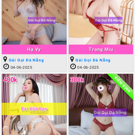
Hạ Vy
Trang Miu
Gái Gọi Đà Nẵng
Gái Gọi Đà Nẵng
04-06-2025
04-06-2025
KIỂM ĐỊNH
400k
300k
Bài Hết Hạn