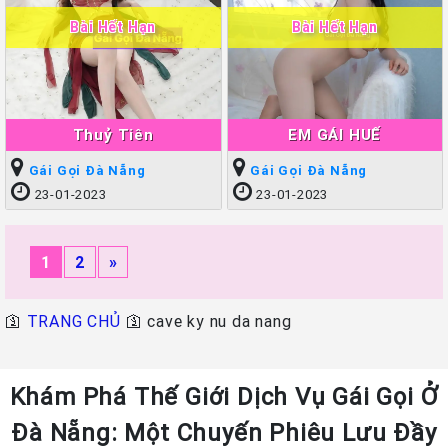
Bài Hết Hạn
Bài Hết Hạn
Thuỷ Tiên
EM GÁI HUẾ
Gái Gọi Đà Nẵng
Gái Gọi Đà Nẵng
23-01-2023
23-01-2023
1
2
»
🛐
TRANG CHỦ
🛐
cave ky nu da nang
Khám Phá Thế Giới Dịch Vụ Gái Gọi Ở
Đà Nẵng: Một Chuyến Phiêu Lưu Đầy