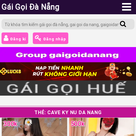
Gái Gọi Đà Nẵng
Đăng kí
Đăng nhập
THẺ:
CAVE KY NU DA NANG
300k
500k