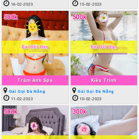
16-02-2023
15-02-2023
500k
500k
Bài Hết Hạn
Bài Hết Hạn
Trâm Anh Spa
Kiều Trinh
Gái Gọi Đà Nẵng
Gái Gọi Đà Nẵng
11-02-2023
10-02-2023
500k
300k