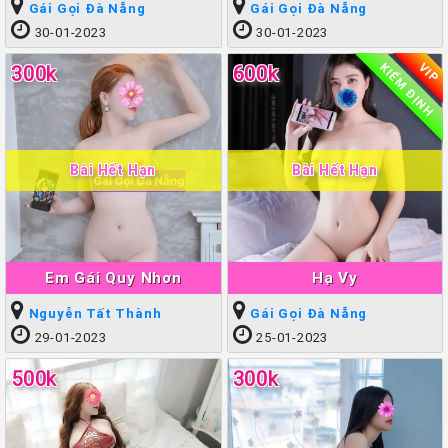
Gái Gọi Đà Nẵng
Gái Gọi Đà Nẵng
30-01-2023
30-01-2023
KIỂM ĐỊNH
VIP
300k
600k
Bài Hết Hạn
Bài Hết Hạn
Em Gái Quy Nhơn
Hạ Vy
Nguyễn Tất Thành
Gái Gọi Đà Nẵng
29-01-2023
25-01-2023
500k
300k