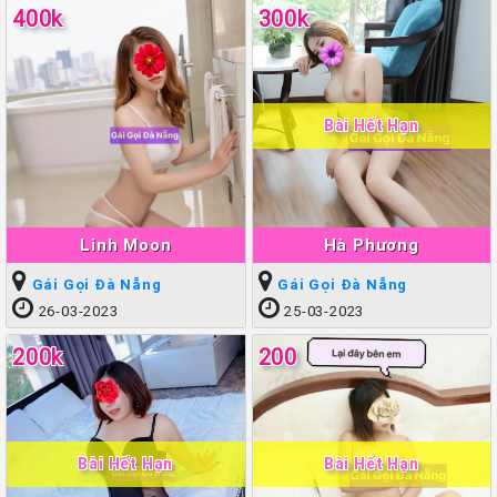
400k
300k
Bài Hết Hạn
Linh Moon
Hà Phương
Gái Gọi Đà Nẵng
Gái Gọi Đà Nẵng
26-03-2023
25-03-2023
200k
200
Bài Hết Hạn
Bài Hết Hạn