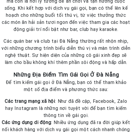
mà còn là nơi lý tưởng để ăn chơi và tận hưởng cuộc
sống. Khi kết hợp với dịch vụ gái gọi, bạn có thể lên kế
hoạch cho những buổi tối thú vị, từ việc thưởng thức
các món ăn hải sản tươi ngon đến việc tham gia các hoạt
động giải trí nổi bật như bar, club hay karaoke.
Các quán bar và club tại Đà Nẵng thường rất nhộn nhịp,
với những chương trình biểu diễn thú vị và màn trình diễn
nghệ thuật. Sự hiện diện của những cô gái xinh đẹp sẽ
làm cho bầu không khí thêm phần sôi động và hấp dẫn.
Những Địa Điểm Tìm Gái Gọi Ở Đà Nẵng
Để tìm kiếm gái gọi ở Đà Nẵng, bạn có thể tham khảo
một số địa điểm và phương thức sau:
Các trang mạng xã hội
: Như đã đề cập, Facebook, Zalo
hay Instagram là những nơi tuyệt vời để bạn tìm kiếm
thông tin về gái gọi.
Các ứng dụng di động
: Nhiều ứng dụng đã ra đời giúp kết
nối khách hàng với dịch vụ gái gọi một cách nhanh chóng