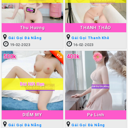
Thu Hương
THANH THẢO
Gái Gọi Đà Nẵng
Gái Gọi Thanh Khê
19-02-2023
16-02-2023
VIP
500k
400k
Bài Hết Hạn
DIỄM MY
Pé Linh
Gái Gọi Đà Nẵng
Gái Gọi Đà Nẵng