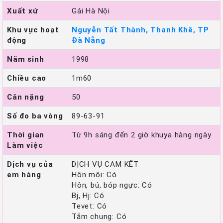
Xuất xứ
Gái Hà Nội
Khu vực hoạt
Nguyễn Tất Thành, Thanh Khê, TP
động
Đà Nẵng
Năm sinh
1998
Chiều cao
1m60
Cân nặng
50
Số đo ba vòng
89-63-91
Thời gian
Từ 9h sáng đến 2 giờ khuya hàng ngày
Làm việc
Dịch vụ của
DỊCH VỤ CAM KẾT
em hàng
Hôn môi: Có
Hôn, bú, bóp ngực: Có
Bj, Hj: Có
Tevet: Có
Tắm chung: Có