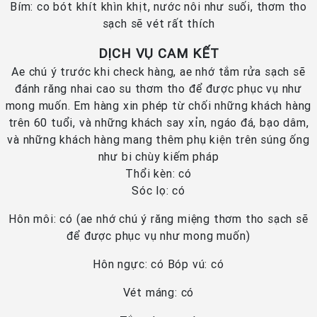
Bím: co bót khít khìn khịt, nước nôi như suối, thơm tho
sạch sẽ vét rất thích
DỊCH VỤ CAM KẾT
Ae chú ý trước khi check hàng, ae nhớ tắm rửa sạch sẽ
đánh răng nhai cao su thơm tho để được phục vụ như
mong muốn. Em hàng xin phép từ chối những khách hàng
trên 60 tuổi, và những khách say xỉn, ngáo đá, bạo dâm,
và những khách hàng mang thêm phụ kiện trên súng ống
như bi chùy kiếm pháp
Thổi kèn: có
Sóc lọ: có
Hôn môi: có (ae nhớ chú ý răng miệng thơm tho sạch sẽ
để được phục vụ như mong muốn)
Hôn ngực: có Bóp vú: có
Vét máng: có