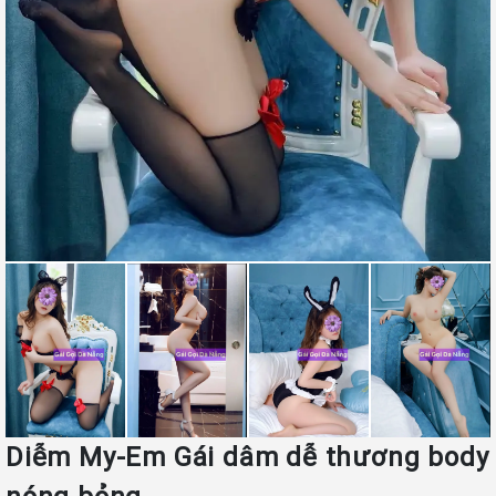
Diễm My-Em Gái dâm dễ thương body