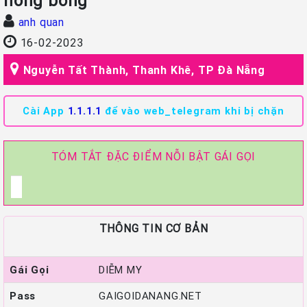
nóng bỏng
anh quan
16-02-2023
Nguyễn Tất Thành, Thanh Khê, TP Đà Nẵng
Cài App
1.1.1.1
để vào web_telegram khi bị chặn
TÓM TẮT ĐẶC ĐIỂM NỖI BẬT GÁI GỌI
THÔNG TIN CƠ BẢN
Gái Gọi
DIỄM MY
Pass
GAIGOIDANANG.NET