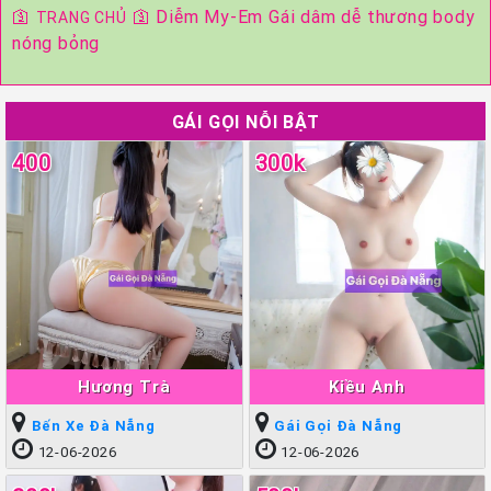
🛐
🛐
Diễm My-Em Gái dâm dễ thương body
TRANG CHỦ
nóng bỏng
GÁI GỌI NỖI BẬT
400
300k
Hương Trà
Kiều Anh
Bến Xe Đà Nẵng
Gái Gọi Đà Nẵng
12-06-2026
12-06-2026