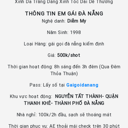
Xinh Da Trắng Dáng Xinh Tóc Dài Dễ Thương
THÔNG TIN EM GÁI ĐÀ NẴNG
Nghệ danh:
Diễm My
Năm Sinh: 1998
Loại Hàng: gái gọi đà nẵng kiểm định
Giá:
500k/shot
Thời gian hoạt động: 8h sáng đến 3h đêm (Qua Đêm
Thỏa Thuận)
Pass: Lấy số tại
Gaigoidanang
Khu vực hoạt động:
NGUYỄN TẤT THÀNH- QUẬN
THANH KHÊ- THÀNH PHỐ ĐÀ NẴNG
Nhà nghỉ: 100k/2h đầu, sạch sẽ thoáng mát
Thời gian phục vụ: AE thoải mái check trên 30 phút