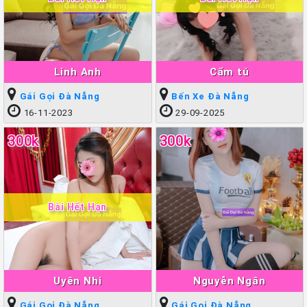
Linh Anh
Cẩm tú
Gái Gọi Đà Nẵng
Bến Xe Đà Nẵng
16-11-2023
29-09-2025
300k
300k
Bài Hết Hạn
Uyên Nhi
Nguyễn Ngân
Gái Gọi Đà Nẵng
Gái Gọi Đà Nẵng