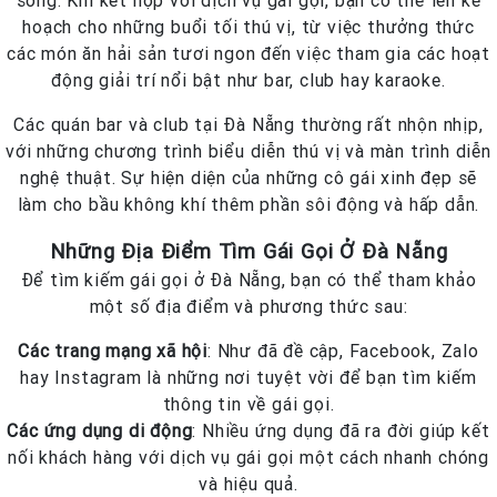
hoạch cho những buổi tối thú vị, từ việc thưởng thức
các món ăn hải sản tươi ngon đến việc tham gia các hoạt
động giải trí nổi bật như bar, club hay karaoke.
Các quán bar và club tại Đà Nẵng thường rất nhộn nhịp,
với những chương trình biểu diễn thú vị và màn trình diễn
nghệ thuật. Sự hiện diện của những cô gái xinh đẹp sẽ
làm cho bầu không khí thêm phần sôi động và hấp dẫn.
Những Địa Điểm Tìm Gái Gọi Ở Đà Nẵng
Để tìm kiếm gái gọi ở Đà Nẵng, bạn có thể tham khảo
một số địa điểm và phương thức sau:
Các trang mạng xã hội
: Như đã đề cập, Facebook, Zalo
hay Instagram là những nơi tuyệt vời để bạn tìm kiếm
thông tin về gái gọi.
Các ứng dụng di động
: Nhiều ứng dụng đã ra đời giúp kết
nối khách hàng với dịch vụ gái gọi một cách nhanh chóng
và hiệu quả.