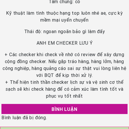
Tắm chung: có
Kỹ thuật làm tình thuộc hạng top luôn nhé ae, cực kỳ
mềm mại uyển chuyển
Thái độ: ngoan ngoãn bảo gì làm đấy
ANH EM CHECKER LƯU Ý
+ Các checker khi check về nhớ có review để xây dựng
cộng đồng checker. Nếu gặp tráo hàng, hàng lởm, hàng
công nghiệp, hàng quảng cáo sai sự thật vui lòng liên hệ
với BQT để kịp thời xử lý.
+ Thể hiện tinh thần checker lịch sự và vệ sinh cơ thể
sạch sẽ khi check hàng để có cảm xúc làm tình tốt và
phục vụ tốt nhất
BÌNH LUẬN
Bình luận đã bị đóng.