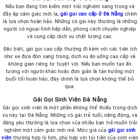
Nếu bạn đang tìm kiếm một trải nghiệm sang trọng và
đầy ắp cảm giác mới lạ,
gái gọi cao cấp ở Đà Nẵng
chính
là lựa chọn hoàn hảo. Những cô gái này thường là những
người có ngoại hình hấp dẫn, phong cách chuyên nghiệp
và cung cấp dịch vụ chất lượng cao.
Đặc biệt, gái gọi cao cấp thường đi kèm với các tiện ích
như xe đưa đón sang trọng, dịch vụ ăn uống cao cấp và
không gian riêng tư tuyệt vời. Nếu bạn muốn tạo ấn
tượng với người khác hoặc đơn giản là tận hưởng một
buổi tối hoàn hảo, đây chính là lựa chọn không thể bỏ
qua.
Gái Gọi Sinh Viên Đà Nẵng
Gái gọi sinh viên là một phần không thể thiếu trong dịch
vụ này tại Đà Nẵng. Những cô gái trẻ tuổi, năng động, và
đáng yêu thường là lựa chọn của nhiều bạn trẻ muốn trải
nghiệm một cảm giác mới mẻ. Mức giá của
gái gọi sinh
viên
thường hợp lý hơn, phù hợp với túi tiền của sinh viên