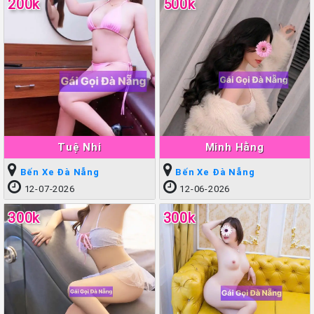
200k
500k
Tuệ Nhi
Minh Hằng
Bến Xe Đà Nẵng
Bến Xe Đà Nẵng
12-07-2026
12-06-2026
300k
300k