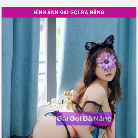
HÌNH ẢNH GÁI GỌI ĐÀ NẴNG