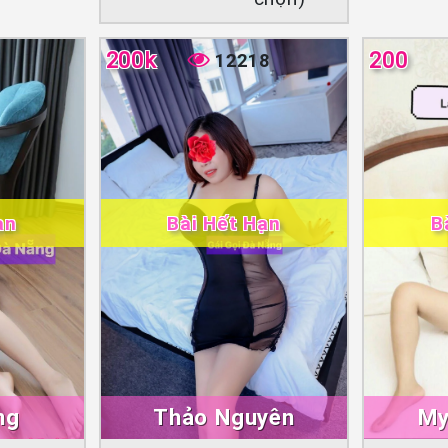
200k
200
12218
ạn
Bài Hết Hạn
B
ng
Thảo Nguyên
My