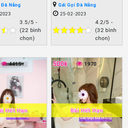
i Đà Nẵng
Gái Gọi Đà Nẵng
2023
25-02-2023
3.5/5 -
4.2/5 -
(22 bình
(32 bình
chọn)
chọn)
500k
4415
1970
ài Hết Hạn
Bài Hết Hạn