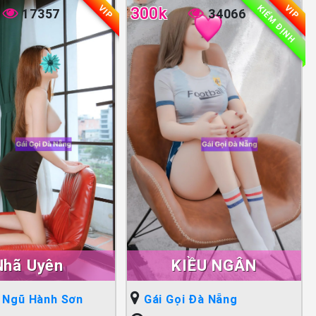
KIỂM ĐỊNH
VIP
VIP
300k
17357
34066
Nhã Uyên
KIỀU NGÂN
i Ngũ Hành Sơn
Gái Gọi Đà Nẵng