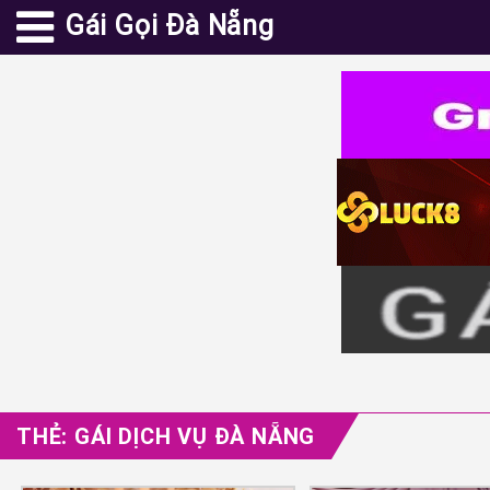
Gái Gọi Đà Nẵng
THẺ:
GÁI DỊCH VỤ ĐÀ NẴNG