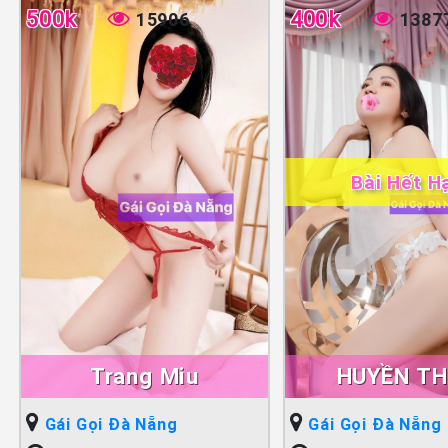
500k
400k
15906
1387
Bài Hết H
Trang Miu
HUYỀN T
Gái Gọi Đà Nẵng
Gái Gọi Đà Nẵng