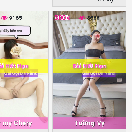
300k
9165
8666
ài Hết Hạn
Bài Hết Hạn
 my Chery
Tường Vy