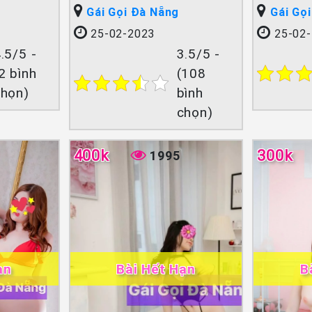
Gái Gọi Đà Nẵng
Gái Gọ
25-02-2023
25-02-
.5/5 -
3.5/5 -
2 bình
(108
chọn)
bình
chọn)
400k
300k
1995
ạn
Bài Hết Hạn
B