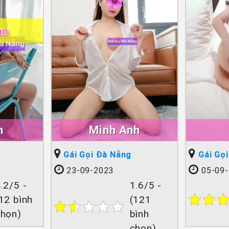
ạn
h
Minh Anh
Gái Gọi Đà Nẵng
Gái Gọ
23-09-2023
05-09-
.2/5 -
1.6/5 -
12 bình
(121
chọn)
bình
chọn)