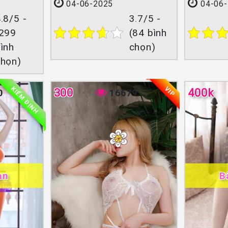
04-06-2025
04-06-
.8/5 -
3.7/5 -
(299
(84 bình
ình
chọn)
chọn)
KIỂM ĐỊNH
VIP
300
400k
0
16679
ạn
B