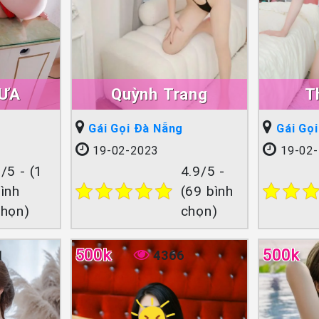
MƯA
Quỳnh Trang
T
Gái Gọi Đà Nẵng
Gái Gọ
19-02-2023
19-02-
/5 - (1
4.9/5 -
ình
(69 bình
chọn)
chọn)
500k
500k
1
4366