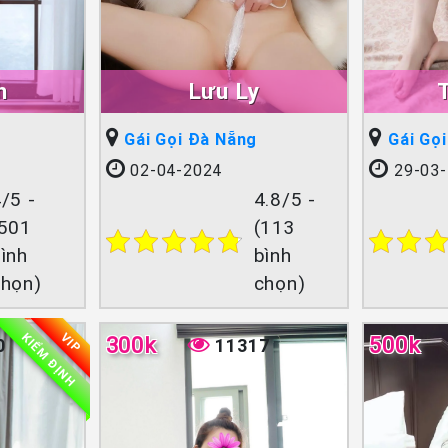
h
Lưu Ly
Gái Gọi Đà Nẵng
Gái Gọ
02-04-2024
29-03-
/5 -
4.8/5 -
(501
(113
ình
bình
chọn)
chọn)
KIỂM ĐỊNH
VIP
300k
500k
0
11317