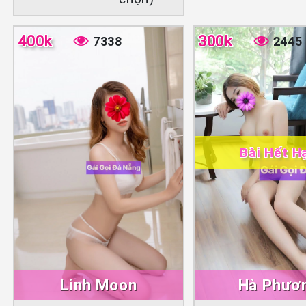
400k
300k
7338
2445
Bài Hết H
Linh Moon
Hà Phươ