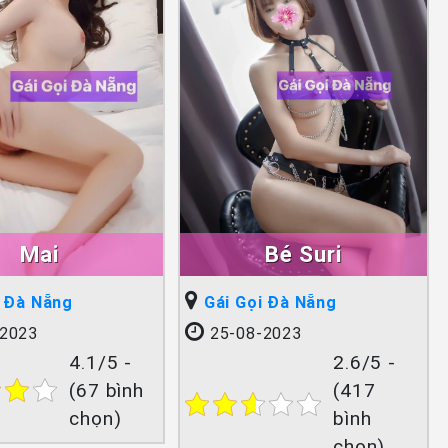
Mai
Bé Suri
i Đà Nẵng
Gái Gọi Đà Nẵng
2023
25-08-2023
4.1/5 -
2.6/5 -
(67 bình
(417
chọn)
bình
chọn)