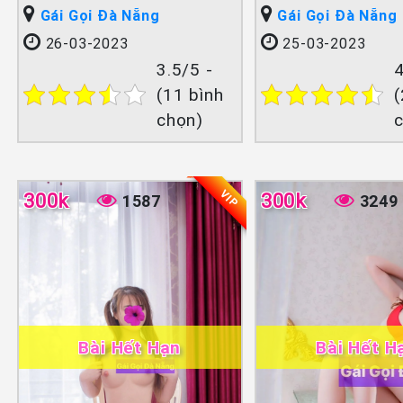
Gái Gọi Đà Nẵng
Gái Gọi Đà Nẵng
26-03-2023
25-03-2023
3.5/5 -
4
(11 bình
(
chọn)
VIP
300k
300k
1587
3249
Bài Hết Hạn
Bài Hết H