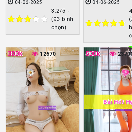
04-06-2025
04-06-2025
3.2/5 -
4
(93 bình
chọn)
b
300k
500k
12670
2370
Bài Hết H