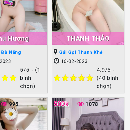
hu Hương
THANH THẢO
i Đà Nẵng
Gái Gọi Thanh Khê
2023
16-02-2023
5/5 - (1
4.9/5 -
bình
(40 bình
chọn)
chọn)
500k
995
1078