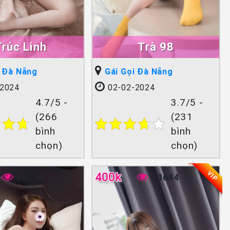
Trúc Linh
Trà 98
i Đà Nẵng
Gái Gọi Đà Nẵng
2024
02-02-2024
4.7/5 -
3.7/5 -
(266
(231
bình
bình
chọn)
chọn)
VIP
400k
16178
23644