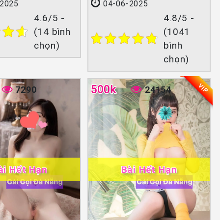
2025
04-06-2025
4.6/5 -
4.8/5 -
(14 bình
(1041
chọn)
bình
chọn)
VIP
500k
7290
24154
ài Hết Hạn
Bài Hết Hạn