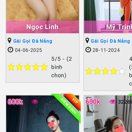
Ngọc Linh
Mỹ Trin
Gái Gọi Đà Nẵng
Gái Gọi Đà Nẵng
04-06-2025
28-11-2024
5/5 - (2
4
bình
chọn)
b
KIỂM ĐỊNH
VIP
600k
600k
41435
3226