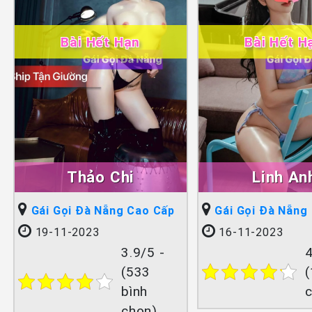
Bài Hết Hạn
Bài Hết H
Thảo Chi
Linh An
Gái Gọi Đà Nẵng Cao Cấp
Gái Gọi Đà Nẵng
19-11-2023
16-11-2023
3.9/5 -
4
(533
(
bình
chọn)