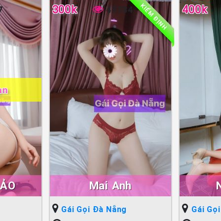
KIỂM ĐỊNH
300k
400k
7
43784
ạn
HẢO
Mai Anh
Gái Gọi Đà Nẵng
Gái Gọ