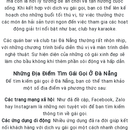
mà còn là nơi lý tưởng để ăn chơi và tận hưởng cuộc
sống. Khi kết hợp với dịch vụ gái gọi, bạn có thể lên kế
hoạch cho những buổi tối thú vị, từ việc thưởng thức
các món ăn hải sản tươi ngon đến việc tham gia các hoạt
động giải trí nổi bật như bar, club hay karaoke.
Các quán bar và club tại Đà Nẵng thường rất nhộn nhịp,
với những chương trình biểu diễn thú vị và màn trình diễn
nghệ thuật. Sự hiện diện của những cô gái xinh đẹp sẽ
làm cho bầu không khí thêm phần sôi động và hấp dẫn.
Những Địa Điểm Tìm Gái Gọi Ở Đà Nẵng
Để tìm kiếm gái gọi ở Đà Nẵng, bạn có thể tham khảo
một số địa điểm và phương thức sau:
Các trang mạng xã hội
: Như đã đề cập, Facebook, Zalo
hay Instagram là những nơi tuyệt vời để bạn tìm kiếm
thông tin về gái gọi.
Các ứng dụng di động
: Nhiều ứng dụng đã ra đời giúp kết
nối khách hàng với dịch vụ gái gọi một cách nhanh chóng