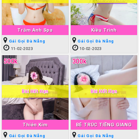
Trâm Anh Spa
Kiều Trinh
Gái Gọi Đà Nẵng
Gái Gọi Đà Nẵng
11-02-2023
10-02-2023
500k
300k
Bài Hết Hạn
Bài Hết Hạn
Thiên Kim
BÉ TRÚC TIỀNG GIANG
Gái Gọi Đà Nẵng
Gái Gọi Đà Nẵng