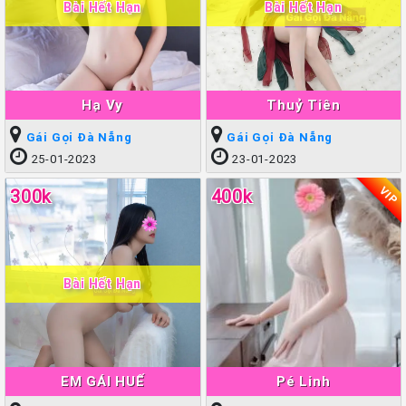
Bài Hết Hạn
Bài Hết Hạn
Hạ Vy
Thuỷ Tiên
Gái Gọi Đà Nẵng
Gái Gọi Đà Nẵng
25-01-2023
23-01-2023
VIP
300k
400k
Bài Hết Hạn
EM GÁI HUẾ
Pé Linh