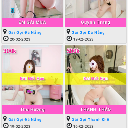
EM GÁI MƯA
Quỳnh Trang
Gái Gọi Đà Nẵng
Gái Gọi Đà Nẵng
20-02-2023
19-02-2023
300k
500k
Bài Hết Hạn
Bài Hết Hạn
Thu Hương
THANH THẢO
Gái Gọi Đà Nẵng
Gái Gọi Thanh Khê
19-02-2023
16-02-2023