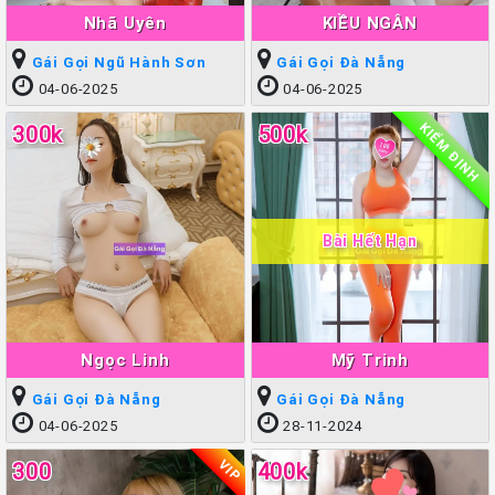
Nhã Uyên
KIỀU NGÂN
Gái Gọi Ngũ Hành Sơn
Gái Gọi Đà Nẵng
04-06-2025
04-06-2025
KIỂM ĐỊNH
300k
500k
Bài Hết Hạn
Ngọc Linh
Mỹ Trinh
Gái Gọi Đà Nẵng
Gái Gọi Đà Nẵng
04-06-2025
28-11-2024
VIP
300
400k