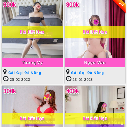
VIP
300k
300k
Bài Hết Hạn
Bài Hết Hạn
Tường Vy
Ngọc Vân
Gái Gọi Đà Nẵng
Gái Gọi Đà Nẵng
25-02-2023
23-02-2023
300k
400k
Bài Hết Hạn
Bài Hết Hạn