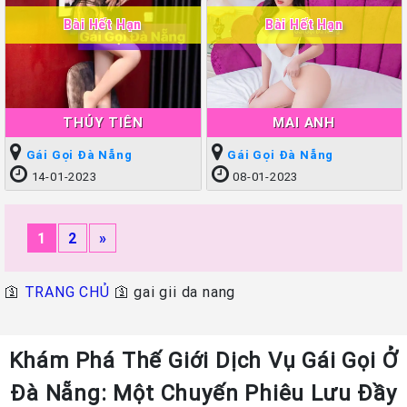
Bài Hết Hạn
Bài Hết Hạn
THỦY TIÊN
MAI ANH
Gái Gọi Đà Nẵng
Gái Gọi Đà Nẵng
14-01-2023
08-01-2023
1
2
»
🛐
TRANG CHỦ
🛐
gai gii da nang
Khám Phá Thế Giới Dịch Vụ Gái Gọi Ở
Đà Nẵng: Một Chuyến Phiêu Lưu Đầy