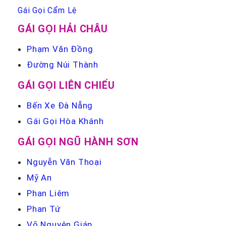
Gái Gọi Cẩm Lệ
GÁI GỌI HẢI CHÂU
Phạm Văn Đồng
Đường Núi Thành
GÁI GỌI LIÊN CHIỂU
Bến Xe Đà Nẵng
Gái Gọi Hòa Khánh
GÁI GỌI NGŨ HÀNH SƠN
Nguyễn Văn Thoại
Mỹ An
Phan Liêm
Phan Tứ
Võ Nguyên Giáp