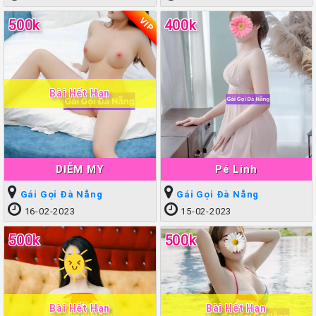
VIP
500k
400k
Bài Hết Hạn
DIỄM MY
Pé Linh
Gái Gọi Đà Nẵng
Gái Gọi Đà Nẵng
16-02-2023
15-02-2023
500k
500k
Bài Hết Hạn
Bài Hết Hạn