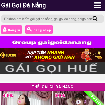
Gái Gọi Đà Nẵng
Đăng kí
Đăng nhập
THẺ:
GAI GII DA NANG
KIỂM ĐỊNH
400k
300k