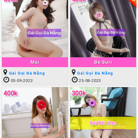
Mai
Bé Suri
Gái Gọi Đà Nẵng
Gái Gọi Đà Nẵng
05-09-2023
25-08-2023
400k
300k
Bài Hết Hạn