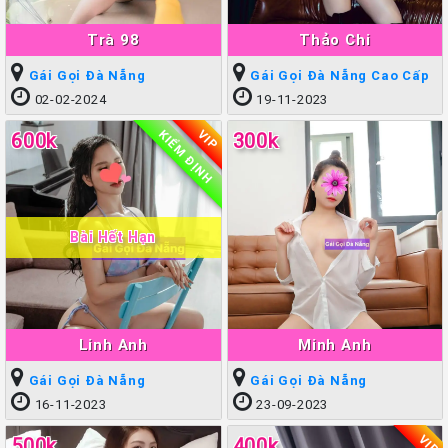
Trà 98
Thảo Chi
Gái Gọi Đà Nẵng
Gái Gọi Đà Nẵng Cao Cấp
02-02-2024
19-11-2023
KIỂM ĐỊNH
VIP
600k
300k
Bài Hết Hạn
Linh Anh
Minh Anh
Gái Gọi Đà Nẵng
Gái Gọi Đà Nẵng
16-11-2023
23-09-2023
VIP
500k
400k