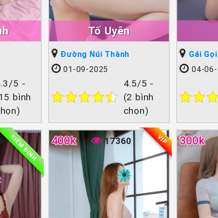
nh
Tố Uyên
Đường Núi Thành
Gái Gọ
01-09-2025
04-06-
.3/5 -
4.5/5 -
15 bình
(2 bình
chọn)
chọn)
KIỂM ĐỊNH
VIP
400k
300k
9
17360