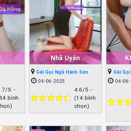
h
Nhã Uyên
K
Gái Gọi Ngũ Hành Sơn
Gái Gọ
04-06-2025
04-06-
.7/5 -
4.6/5 -
84 bình
(14 bình
chọn)
chọn)