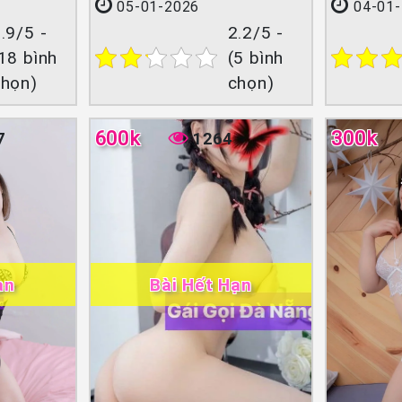
05-01-2026
04-01-
.9/5 -
2.2/5 -
18 bình
(5 bình
chọn)
chọn)
600k
300k
7
1264
ạn
Bài Hết Hạn