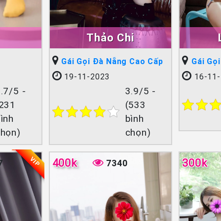
Thảo Chi
Gái Gọi Đà Nẵng Cao Cấp
Gái Gọ
19-11-2023
16-11-
.7/5 -
3.9/5 -
(231
(533
ình
bình
chọn)
chọn)
VIP
400k
300k
7
7340