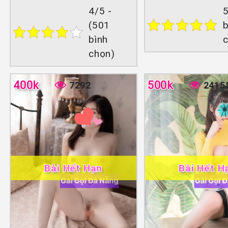
4/5 -
5
(501
b
bình
chọn)
400k
500k
7292
2415
Bài Hết Hạn
Bài Hết H