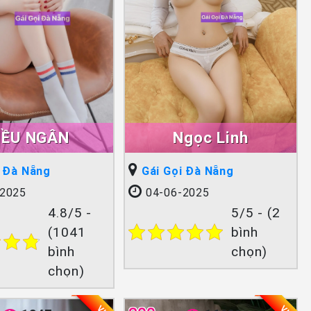
IỀU NGÂN
Ngọc Linh
i Đà Nẵng
Gái Gọi Đà Nẵng
2025
04-06-2025
4.8/5 -
5/5 - (2
(1041
bình
bình
chọn)
chọn)