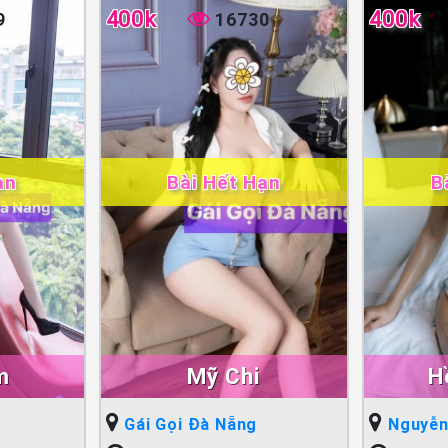
400k
400k
9
16730
ạn
Bài Hết Hạn
B
m
Mỹ Chi
H
Gái Gọi Đà Nẵng
Nguyễn