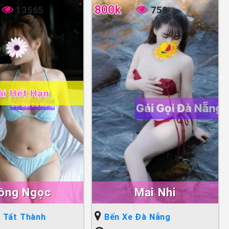
800k
13565
758
ài Hết Hạn
ồng Ngọc
Mai Nhi
 Tất Thành
Bến Xe Đà Nẵng