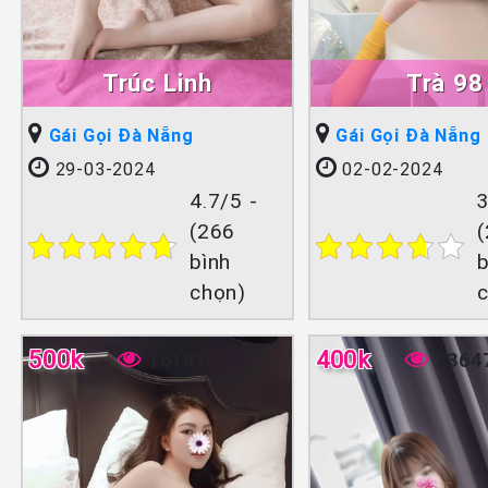
Trúc Linh
Trà 98
Gái Gọi Đà Nẵng
Gái Gọi Đà Nẵng
29-03-2024
02-02-2024
4.7/5 -
3
(266
bình
b
chọn)
500k
400k
16181
2364