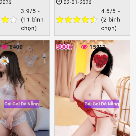
2026
02-01-2026
3.9/5 -
4.5/5 -
(11 bình
(2 bình
chọn)
chọn)
500k
8400
15911