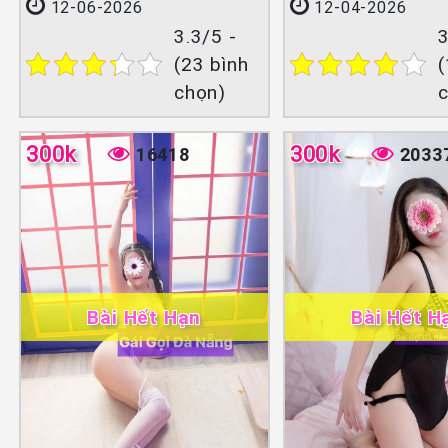
12-06-2026
12-04-2026
3.3/5 -
3
(23 bình
(
chọn)
300k
300k
16418
2033
Bài Hết Hạn
Bài Hết H