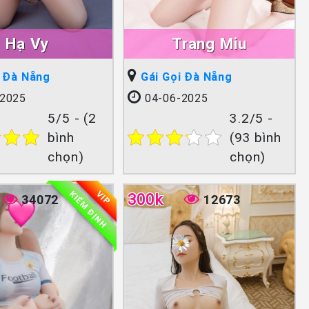
Hạ Vy
Trang Miu
i Đà Nẵng
Gái Gọi Đà Nẵng
2025
04-06-2025
5/5 - (2
3.2/5 -
bình
(93 bình
chọn)
chọn)
KIỂM ĐỊNH
VIP
300k
34072
12673