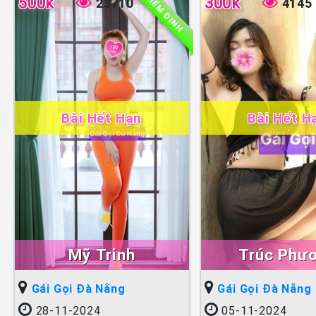
KIỂM ĐỊNH
500k
300k
23710
4145
Bài Hết Hạn
Bài Hết H
Mỹ Trinh
Trúc Phư
Gái Gọi Đà Nẵng
Gái Gọi Đà Nẵng
28-11-2024
05-11-2024