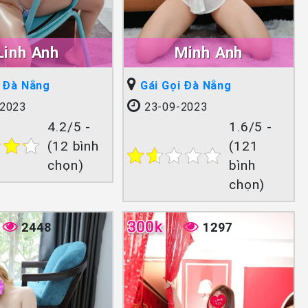
Linh Anh
Minh Anh
i Đà Nẵng
Gái Gọi Đà Nẵng
2023
23-09-2023
4.2/5 -
1.6/5 -
(12 bình
(121
chọn)
bình
chọn)
300k
2448
1297