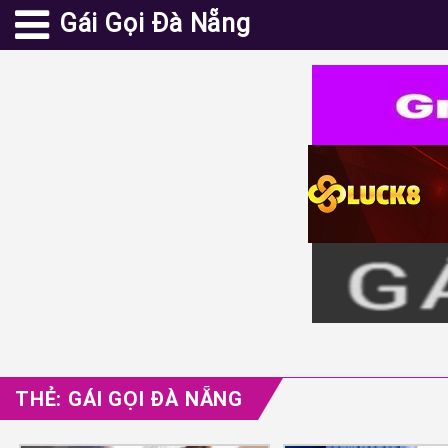
Gái Gọi Đà Nẵng
THẺ:
GÁI GỌI ĐÀ NẴNG