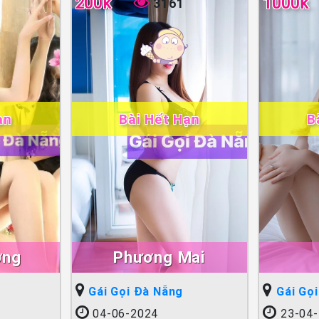
200k
1000k
3161
ạn
Bài Hết Hạn
B
ơng
Phương Mai
Gái Gọi Đà Nẵng
Gái Gọ
04-06-2024
23-04-