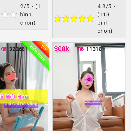
2/5 - (1
4.8/5 -
bình
(113
chọn)
bình
chọn)
KIỂM ĐỊNH
VIP
300k
32268
11318
ài Hết Hạn