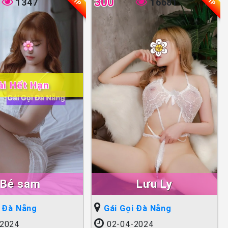
VIP
VIP
300
1347
16681
ài Hết Hạn
Bé sam
Lưu Ly
i Đà Nẵng
Gái Gọi Đà Nẵng
2024
02-04-2024