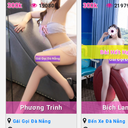
300k
300k
19080
2197
Bài Hết H
Phương Trinh
Bích La
Gái Gọi Đà Nẵng
Bến Xe Đà Nẵng