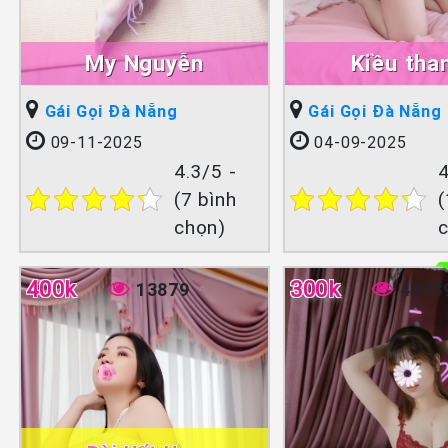
My Nguyễn
Kiều tha
Gái Gọi Đà Nẵng
Gái Gọi Đà Nẵng
09-11-2025
04-09-2025
4.3/5 -
4
(7 bình
(
chọn)
400k
300k
13879
4378