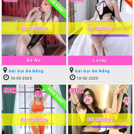
KIỂM ĐỊNH
Bài Hết Hạn
Bài Hết Hạn
Bé Na
Lucky
Gái Gọi Đà Nẵng
Gái Gọi Đà Nẵng
10-03-2025
10-02-2025
KIỂM ĐỊNH
500k
300k
Bài Hết Hạn
Bài Hết Hạn