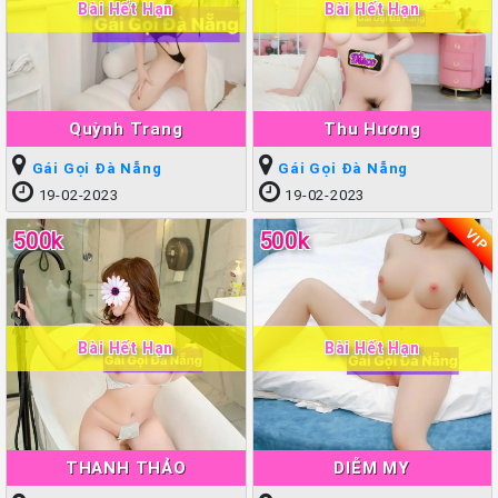
Bài Hết Hạn
Bài Hết Hạn
Quỳnh Trang
Thu Hương
Gái Gọi Đà Nẵng
Gái Gọi Đà Nẵng
19-02-2023
19-02-2023
VIP
500k
500k
Bài Hết Hạn
Bài Hết Hạn
THANH THẢO
DIỄM MY