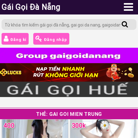
Gái Gọi Đà Nẵng
Đăng kí
Đăng nhập
THẺ:
GAI GOI MIEN TRUNG
400
300k