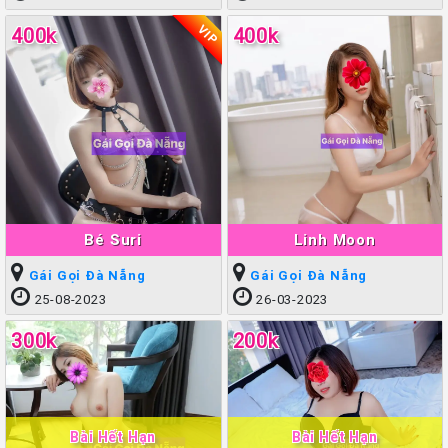
VIP
400k
400k
Bé Suri
Linh Moon
Gái Gọi Đà Nẵng
Gái Gọi Đà Nẵng
25-08-2023
26-03-2023
300k
200k
Bài Hết Hạn
Bài Hết Hạn