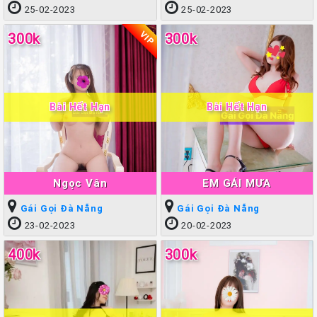
25-02-2023
25-02-2023
VIP
300k
300k
Bài Hết Hạn
Bài Hết Hạn
Ngọc Vân
EM GÁI MƯA
Gái Gọi Đà Nẵng
Gái Gọi Đà Nẵng
23-02-2023
20-02-2023
400k
300k