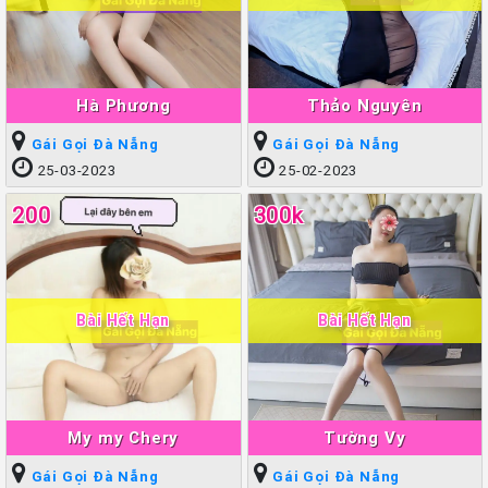
Hà Phương
Thảo Nguyên
Gái Gọi Đà Nẵng
Gái Gọi Đà Nẵng
25-03-2023
25-02-2023
200
300k
Bài Hết Hạn
Bài Hết Hạn
My my Chery
Tường Vy
Gái Gọi Đà Nẵng
Gái Gọi Đà Nẵng