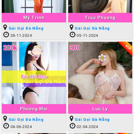
Mỹ Trinh
Trúc Phương
Gái Gọi Đà Nẵng
Gái Gọi Đà Nẵng
28-11-2024
05-11-2024
VIP
200k
300
Bài Hết Hạn
Phương Mai
Lưu Ly
Gái Gọi Đà Nẵng
Gái Gọi Đà Nẵng
04-06-2024
02-04-2024