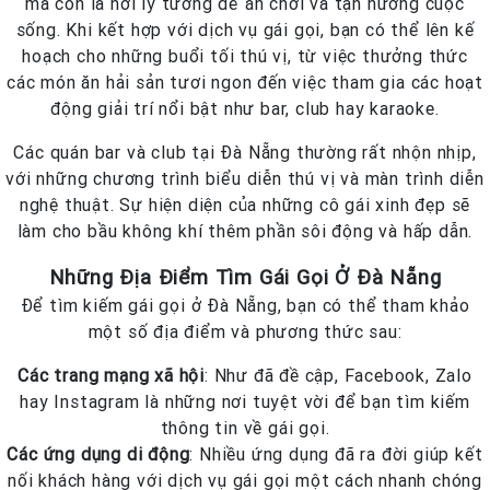
mà còn là nơi lý tưởng để ăn chơi và tận hưởng cuộc
sống. Khi kết hợp với dịch vụ gái gọi, bạn có thể lên kế
hoạch cho những buổi tối thú vị, từ việc thưởng thức
các món ăn hải sản tươi ngon đến việc tham gia các hoạt
động giải trí nổi bật như bar, club hay karaoke.
Các quán bar và club tại Đà Nẵng thường rất nhộn nhịp,
với những chương trình biểu diễn thú vị và màn trình diễn
nghệ thuật. Sự hiện diện của những cô gái xinh đẹp sẽ
làm cho bầu không khí thêm phần sôi động và hấp dẫn.
Những Địa Điểm Tìm Gái Gọi Ở Đà Nẵng
Để tìm kiếm gái gọi ở Đà Nẵng, bạn có thể tham khảo
một số địa điểm và phương thức sau:
Các trang mạng xã hội
: Như đã đề cập, Facebook, Zalo
hay Instagram là những nơi tuyệt vời để bạn tìm kiếm
thông tin về gái gọi.
Các ứng dụng di động
: Nhiều ứng dụng đã ra đời giúp kết
nối khách hàng với dịch vụ gái gọi một cách nhanh chóng