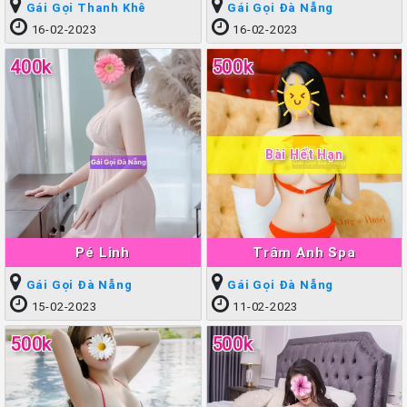
Gái Gọi Thanh Khê
Gái Gọi Đà Nẵng
16-02-2023
16-02-2023
400k
500k
Bài Hết Hạn
Pé Linh
Trâm Anh Spa
Gái Gọi Đà Nẵng
Gái Gọi Đà Nẵng
15-02-2023
11-02-2023
500k
500k