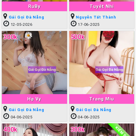
RuBy
Tuyết Nhi
Gái Gọi Đà Nẵng
Nguyễn Tất Thành
12-05-2026
17-06-2025
300k
500k
Hạ Vy
Trang Miu
Gái Gọi Đà Nẵng
Gái Gọi Đà Nẵng
04-06-2025
04-06-2025
KIỂM ĐỊNH
400k
300k