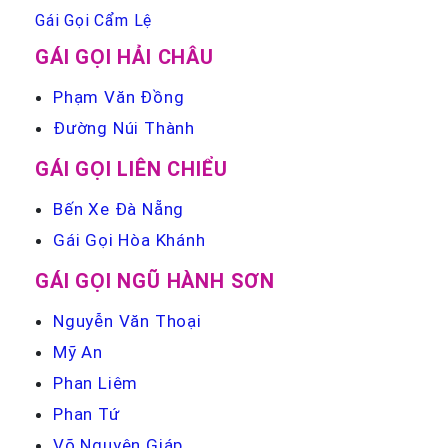
Gái Gọi Cẩm Lệ
GÁI GỌI HẢI CHÂU
Phạm Văn Đồng
Đường Núi Thành
GÁI GỌI LIÊN CHIỂU
Bến Xe Đà Nẵng
Gái Gọi Hòa Khánh
GÁI GỌI NGŨ HÀNH SƠN
Nguyễn Văn Thoại
Mỹ An
Phan Liêm
Phan Tứ
Võ Nguyên Giáp