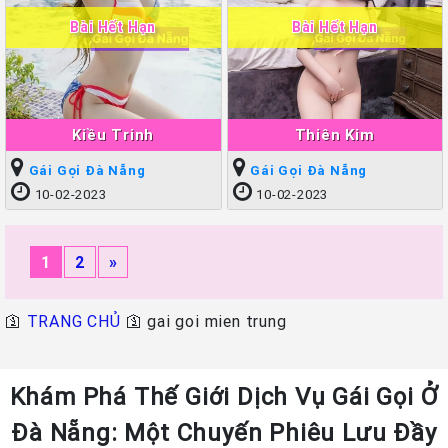
Bài Hết Hạn
Bài Hết Hạn
Kiều Trinh
Thiên Kim
Gái Gọi Đà Nẵng
Gái Gọi Đà Nẵng
10-02-2023
10-02-2023
1
2
»
🛐
TRANG CHỦ
🛐
gai goi mien trung
Khám Phá Thế Giới Dịch Vụ Gái Gọi Ở
Đà Nẵng: Một Chuyến Phiêu Lưu Đầy