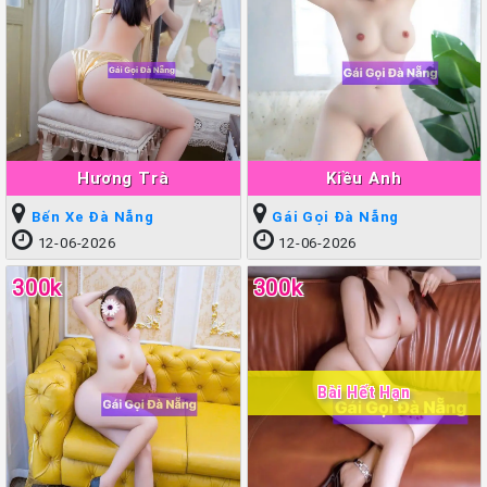
Hương Trà
Kiều Anh
Bến Xe Đà Nẵng
Gái Gọi Đà Nẵng
12-06-2026
12-06-2026
300k
300k
Bài Hết Hạn