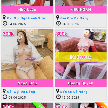
Nhã Uyên
KIỀU NGÂN
Gái Gọi Ngũ Hành Sơn
Gái Gọi Đà Nẵng
04-06-2025
04-06-2025
300k
300k
Bài Hết Hạn
Ngọc Linh
Hoàng Quyên
Gái Gọi Đà Nẵng
Bến Xe Đà Nẵng
04-06-2025
12-05-2025
VIP
600k
600k